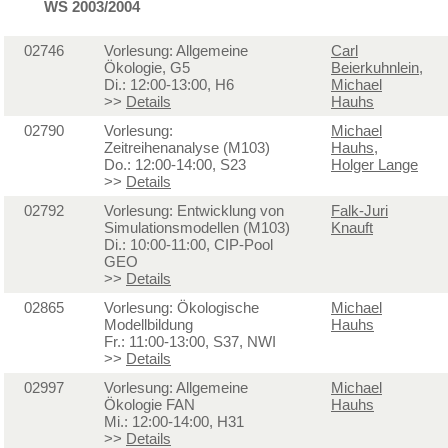
WS 2003/2004
02746
Vorlesung: Allgemeine
Carl
Ökologie, G5
Beierkuhnlein
,
Di.: 12:00-13:00, H6
Michael
>>
Details
Hauhs
02790
Vorlesung:
Michael
Zeitreihenanalyse (M103)
Hauhs
,
Do.: 12:00-14:00, S23
Holger Lange
>>
Details
02792
Vorlesung: Entwicklung von
Falk-Juri
Simulationsmodellen (M103)
Knauft
Di.: 10:00-11:00, CIP-Pool
GEO
>>
Details
02865
Vorlesung: Ökologische
Michael
Modellbildung
Hauhs
Fr.: 11:00-13:00, S37, NWI
>>
Details
02997
Vorlesung: Allgemeine
Michael
Ökologie FAN
Hauhs
Mi.: 12:00-14:00, H31
>>
Details