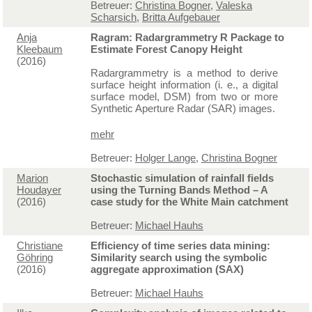
Betreuer:
Christina Bogner
,
Valeska
Scharsich
,
Britta Aufgebauer
Anja
Ragram: Radargrammetry R Package to
Kleebaum
Estimate Forest Canopy Height
(2016)
Radargrammetry is a method to derive
surface height information (i. e., a digital
surface model, DSM) from two or more
Synthetic Aperture Radar (SAR) images.
mehr
Betreuer:
Holger Lange
,
Christina Bogner
Marion
Stochastic simulation of rainfall fields
Houdayer
using the Turning Bands Method – A
(2016)
case study for the White Main catchment
Betreuer:
Michael Hauhs
Christiane
Efficiency of time series data mining:
Göhring
Similarity search using the symbolic
(2016)
aggregate approximation (SAX)
Betreuer:
Michael Hauhs