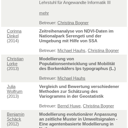
Lehrstuhl für Angewandte Informatik III
mehr
Betreuer:
Christina Bogner
Corinna
Zeitreihenanalyse von NDVI-Daten im
Dinkel
Nationalpark Serengeti und der
(2014)
Umgebung mit Hilfe von SSA
Betreuer:
Michael Hauhs
,
Christina Bogner
Christian
Modellierung von
Lorke
Populationsentwicklung und Mobilität
(2013)
des Borkenkäfers Ips typographus (L.)
Betreuer:
Michael Hauhs
Julia
Vergleich und Bewertung verschiedener
Wolfrum
Methoden zur Schätzung des
(2013)
Variogramms in der Geostatistik
Betreuer:
Bernd Huwe
,
Christina Bogner
Benjamin
Modellierung evolutionärer Anpassung
Schäck
an zeitliche Muster in Umweltsignalen -
(2012)
Eine agentenbasierte Modellierung in