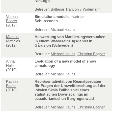
NetLogo
Betreuer:
Baltasar Trancón y Widemann
Verena
Simulationsmodelle mariner
Bohrer
Schutzzonen
(2012)
Betreuer:
Michael Hauhs
Markus
Auswertung von Markierungsversuchen
Matthias
in einem Wassereinzugsgebiet in
(2012)
Gårdsjön (Schweden)
Betreuer:
Michael Hauhs
,
Christina Bogner
Anna
Evaluation of a new model of snow
Heller
climatology
(2010)
Betreuer:
Michael Hauhs
Kathrin
Repräsentativität von Reanalysedaten
Fuchs
für Fragen der Umweltforschung auf der
(2010)
lokalen Skala Fallbeispiel eines
statistischen Downscalings im
ecuadorianischen Bergregenwald
Betreuer:
Michael Hauhs
,
Christina Bogner