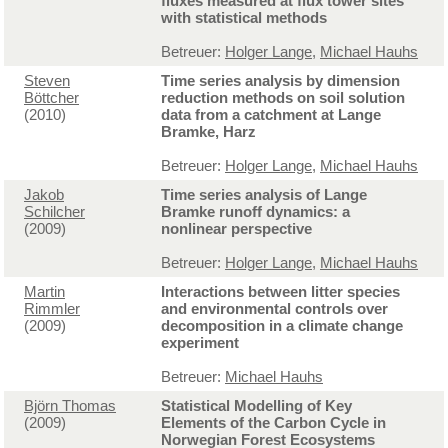
fluxes measured at flux tower sites
with statistical methods
Betreuer:
Holger Lange
,
Michael Hauhs
Steven
Time series analysis by dimension
Böttcher
reduction methods on soil solution
(2010)
data from a catchment at Lange
Bramke, Harz
Betreuer:
Holger Lange
,
Michael Hauhs
Jakob
Time series analysis of Lange
Schilcher
Bramke runoff dynamics: a
(2009)
nonlinear perspective
Betreuer:
Holger Lange
,
Michael Hauhs
Martin
Interactions between litter species
Rimmler
and environmental controls over
(2009)
decomposition in a climate change
experiment
Betreuer:
Michael Hauhs
Björn Thomas
Statistical Modelling of Key
(2009)
Elements of the Carbon Cycle in
Norwegian Forest Ecosystems