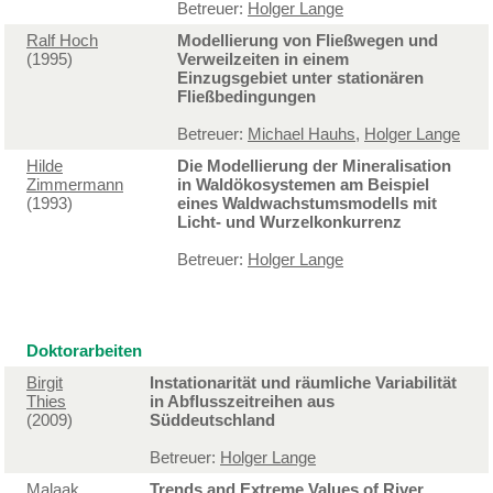
Betreuer:
Holger Lange
Ralf Hoch
Modellierung von Fließwegen und
(1995)
Verweilzeiten in einem
Einzugsgebiet unter stationären
Fließbedingungen
Betreuer:
Michael Hauhs
,
Holger Lange
Hilde
Die Modellierung der Mineralisation
Zimmermann
in Waldökosystemen am Beispiel
(1993)
eines Waldwachstumsmodells mit
Licht- und Wurzelkonkurrenz
Betreuer:
Holger Lange
Doktorarbeiten
Birgit
Instationarität und räumliche Variabilität
Thies
in Abflusszeitreihen aus
(2009)
Süddeutschland
Betreuer:
Holger Lange
Malaak
Trends and Extreme Values of River