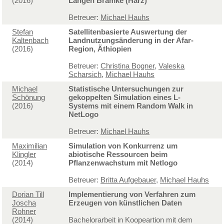
(2016)
Langen Bramke (Harz)
Betreuer:
Michael Hauhs
Stefan
Satellitenbasierte Auswertung der
Kaltenbach
Landnutzungsänderung in der Afar-
(2016)
Region, Äthiopien
Betreuer:
Christina Bogner
,
Valeska
Scharsich
,
Michael Hauhs
Michael
Statistische Untersuchungen zur
Schönung
gekoppelten Simulation eines L-
(2016)
Systems mit einem Random Walk in
NetLogo
Betreuer:
Michael Hauhs
Maximilian
Simulation von Konkurrenz um
Klingler
abiotische Ressourcen beim
(2014)
Pflanzenwachstum mit Netlogo
Betreuer:
Britta Aufgebauer
,
Michael Hauhs
Dorian Till
Implementierung von Verfahren zum
Joscha
Erzeugen von künstlichen Daten
Rohner
(2014)
Bachelorarbeit in Koopeartion mit dem