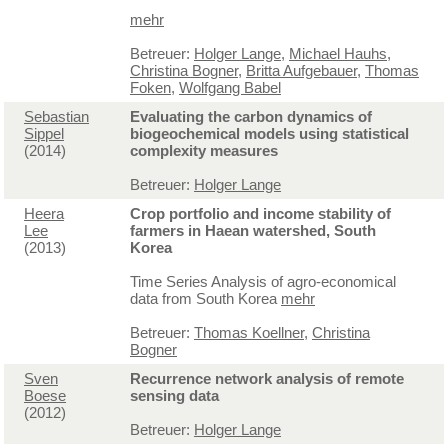
mehr
Betreuer:
Holger Lange
,
Michael Hauhs
,
Christina Bogner
,
Britta Aufgebauer
,
Thomas
Foken
,
Wolfgang Babel
Sebastian
Evaluating the carbon dynamics of
Sippel
biogeochemical models using statistical
(2014)
complexity measures
Betreuer:
Holger Lange
Heera
Crop portfolio and income stability of
Lee
farmers in Haean watershed, South
(2013)
Korea
Time Series Analysis of agro-economical
data from South Korea
mehr
Betreuer:
Thomas Koellner
,
Christina
Bogner
Sven
Recurrence network analysis of remote
Boese
sensing data
(2012)
Betreuer:
Holger Lange