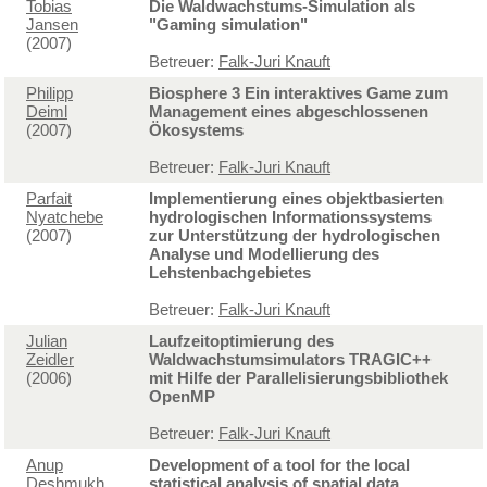
Tobias
Die Waldwachstums-Simulation als
Jansen
"Gaming simulation"
(2007)
Betreuer:
Falk-Juri Knauft
Philipp
Biosphere 3 Ein interaktives Game zum
Deiml
Management eines abgeschlossenen
(2007)
Ökosystems
Betreuer:
Falk-Juri Knauft
Parfait
Implementierung eines objektbasierten
Nyatchebe
hydrologischen Informationssystems
(2007)
zur Unterstützung der hydrologischen
Analyse und Modellierung des
Lehstenbachgebietes
Betreuer:
Falk-Juri Knauft
Julian
Laufzeitoptimierung des
Zeidler
Waldwachstumsimulators TRAGIC++
(2006)
mit Hilfe der Parallelisierungsbibliothek
OpenMP
Betreuer:
Falk-Juri Knauft
Anup
Development of a tool for the local
Deshmukh
statistical analysis of spatial data