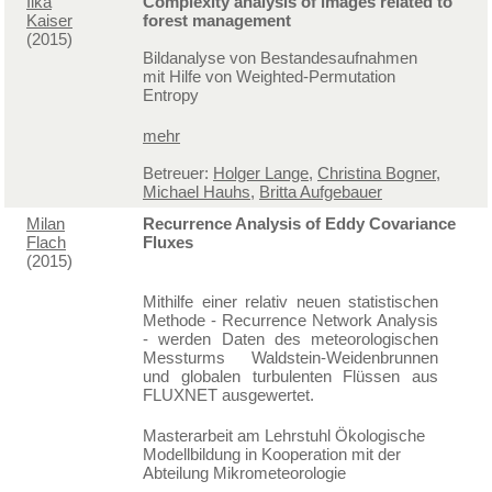
Ilka
Complexity analysis of images related to
Kaiser
forest management
(2015)
Bildanalyse von Bestandesaufnahmen
mit Hilfe von Weighted-Permutation
Entropy
mehr
Betreuer:
Holger Lange
,
Christina Bogner
,
Michael Hauhs
,
Britta Aufgebauer
Milan
Recurrence Analysis of Eddy Covariance
Flach
Fluxes
(2015)
Mithilfe einer relativ neuen statistischen
Methode - Recurrence Network Analysis
- werden Daten des meteorologischen
Messturms Waldstein-Weidenbrunnen
und globalen turbulenten Flüssen aus
FLUXNET ausgewertet.
Masterarbeit am Lehrstuhl Ökologische
Modellbildung in Kooperation mit der
Abteilung Mikrometeorologie