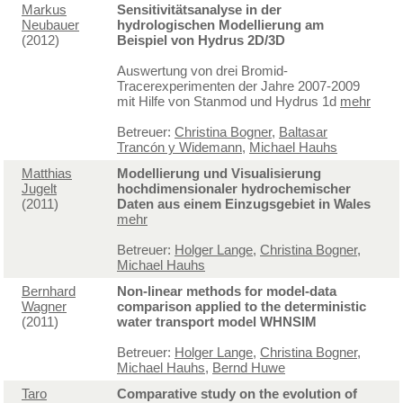
Markus
Sensitivitätsanalyse in der
Neubauer
hydrologischen Modellierung am
(2012)
Beispiel von Hydrus 2D/3D
Auswertung von drei Bromid-
Tracerexperimenten der Jahre 2007-2009
mit Hilfe von Stanmod und Hydrus 1d
mehr
Betreuer:
Christina Bogner
,
Baltasar
Trancón y Widemann
,
Michael Hauhs
Matthias
Modellierung und Visualisierung
Jugelt
hochdimensionaler hydrochemischer
(2011)
Daten aus einem Einzugsgebiet in Wales
mehr
Betreuer:
Holger Lange
,
Christina Bogner
,
Michael Hauhs
Bernhard
Non-linear methods for model-data
Wagner
comparison applied to the deterministic
(2011)
water transport model WHNSIM
Betreuer:
Holger Lange
,
Christina Bogner
,
Michael Hauhs
,
Bernd Huwe
Taro
Comparative study on the evolution of