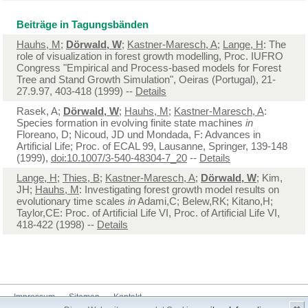
Beiträge in Tagungsbänden
Hauhs, M
;
Dörwald, W
;
Kastner-Maresch, A
;
Lange, H
: The
role of visualization in forest growth modelling, Proc. IUFRO
Congress "Empirical and Process-based models for Forest
Tree and Stand Growth Simulation", Oeiras (Portugal), 21-
27.9.97, 403-418 (1999) --
Details
Rasek, A;
Dörwald, W
;
Hauhs, M
;
Kastner-Maresch, A
:
Species formation in evolving finite state machines
in
Floreano, D; Nicoud, JD und Mondada, F: Advances in
Artificial Life; Proc. of ECAL 99, Lausanne, Springer, 139-148
(1999),
doi:10.1007/3-540-48304-7_20
--
Details
Lange, H
;
Thies, B
;
Kastner-Maresch, A
;
Dörwald, W
; Kim,
JH;
Hauhs, M
: Investigating forest growth model results on
evolutionary time scales
in
Adami,C; Belew,RK; Kitano,H;
Taylor,CE: Proc. of Artificial Life VI, Proc. of Artificial Life VI,
418-422 (1998) --
Details
Impressum
Sitemap
Kontakt