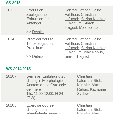
SS 2015
20113
Excursion:
Konrad Dettner
,
Heike
Zoologische
Feldhaar
,
Christian
Exkursion für
Laforsch
,
Stefan Küchler
,
Anfänger
Oliver Otti
,
Simon
Tragust
,
Max Rabus
>>
Details
20145
Practical course:
Konrad Dettner
,
Heike
Tierökologisches
Feldhaar
,
Christian
Praktikum
Laforsch
,
Stefan Küchler
,
Oliver Otti
,
Max Rabus
,
>>
Details
Simon Tragust
WS 2014/2015
20107
Seminar: Einführung zur
Christian
Übung in Morphologie,
Laforsch
,
Stefan
Anatomie und Cytologie
Küchler
,
Max
der Tiere
Rabus
,
Katharina
Th.: 11:00-12:00, H 24
Sydow
(RW)
20108
Exercise course:
Christian
Übungen zu
Laforsch
,
Stefan
Morphologie, Anatomie
Küchler
,
Max