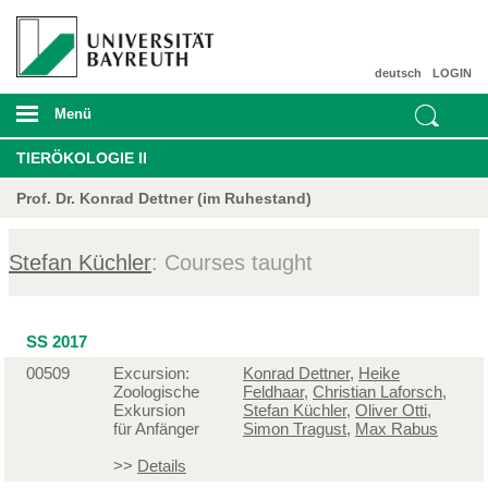
deutsch
LOGIN
Menü
TIERÖKOLOGIE II
Prof. Dr. Konrad Dettner (im Ruhestand)
Stefan Küchler
: Courses taught
SS 2017
00509
Excursion:
Konrad Dettner
,
Heike
Zoologische
Feldhaar
,
Christian Laforsch
,
Exkursion
Stefan Küchler
,
Oliver Otti
,
für Anfänger
Simon Tragust
,
Max Rabus
>>
Details