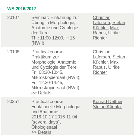
WS 2016/2017
20107
Seminar: Einführung zur
Christian
Übung in Morphologie,
Laforsch
,
Stefan
Anatomie und Cytologie
Küchler
,
Max
der Tiere
Rabus
,
Ulrike
Th.: 11:00-12:00, H 15
Richter
(NW I)
20108
Practical course:
Christian
Praktikum zur
Laforsch
,
Stefan
Morphologie, Anatomie
Küchler
,
Max
und Cytologie der Tiere
Rabus
,
Ulrike
Fr.: 08:30-10:45,
Richter
Mikroskopiersaal (NW I);
Fr.: 12:30-14:45,
Mikroskopiersaal (NW I)
>>
Details
20351
Practical course:
Konrad Dettner
,
Funktionelle Morphologie
Stefan Küchler
und Anatomie
2016-10-17-2016-11-04
(several days),
Ökologiesaal
>>
Details