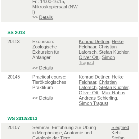
Fr.: 14:00-16:15,
Mikroskopiersaal (NW
I)
>>
Details
SS 2013
20113
Excursion:
Konrad Dettner
,
Heike
Zoologische
Feldhaar
,
Christian
Exkursion für
Laforsch
,
Stefan Küchler
,
Anfänger
Oliver Otti
,
Simon
Tragust
>>
Details
20145
Practical course:
Konrad Dettner
,
Heike
Tierökologisches
Feldhaar
,
Christian
Praktikum
Laforsch
,
Stefan Küchler
,
Oliver Otti
,
Max Rabus
,
>>
Details
Andreas Schierling
,
Simon Tragust
WS 2012/2013
20107
Seminar: Einführung zur Übung
Siegfried
in Morphologie, Anatomie und
Kehl
,
Cytologie der Tiere
Stefan