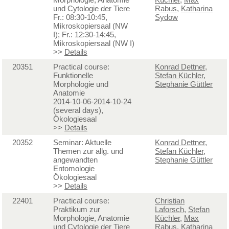
und Cytologie der Tiere
Rabus
,
Katharina
Fr.: 08:30-10:45,
Sydow
Mikroskopiersaal (NW
I); Fr.: 12:30-14:45,
Mikroskopiersaal (NW I)
>>
Details
20351
Practical course:
Konrad Dettner
,
Funktionelle
Stefan Küchler
,
Morphologie und
Stephanie Güttler
Anatomie
2014-10-06-2014-10-24
(several days),
Ökologiesaal
>>
Details
20352
Seminar: Aktuelle
Konrad Dettner
,
Themen zur allg. und
Stefan Küchler
,
angewandten
Stephanie Güttler
Entomologie
Ökologiesaal
>>
Details
22401
Practical course:
Christian
Praktikum zur
Laforsch
,
Stefan
Morphologie, Anatomie
Küchler
,
Max
und Cytologie der Tiere
Rabus
,
Katharina