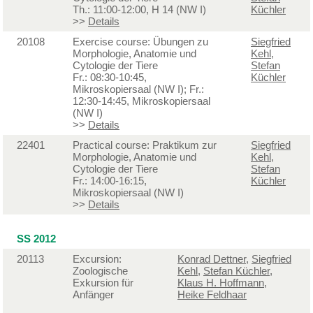
Th.: 11:00-12:00, H 14 (NW I)
Küchler
>>
Details
20108
Exercise course: Übungen zu
Siegfried
Morphologie, Anatomie und
Kehl
,
Cytologie der Tiere
Stefan
Fr.: 08:30-10:45,
Küchler
Mikroskopiersaal (NW I); Fr.:
12:30-14:45, Mikroskopiersaal
(NW I)
>>
Details
22401
Practical course: Praktikum zur
Siegfried
Morphologie, Anatomie und
Kehl
,
Cytologie der Tiere
Stefan
Fr.: 14:00-16:15,
Küchler
Mikroskopiersaal (NW I)
>>
Details
SS 2012
20113
Excursion:
Konrad Dettner
,
Siegfried
Zoologische
Kehl
,
Stefan Küchler
,
Exkursion für
Klaus H. Hoffmann
,
Anfänger
Heike Feldhaar