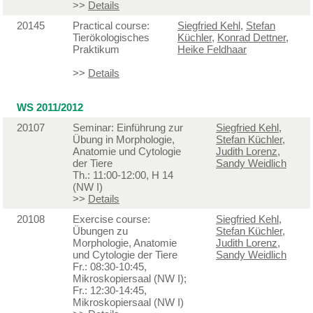
>>
Details
20145
Practical course:
Siegfried Kehl
,
Stefan
Tierökologisches
Küchler
,
Konrad Dettner
,
Praktikum
Heike Feldhaar
>>
Details
WS 2011/2012
20107
Seminar: Einführung zur
Siegfried Kehl
,
Übung in Morphologie,
Stefan Küchler
,
Anatomie und Cytologie
Judith Lorenz
,
der Tiere
Sandy Weidlich
Th.: 11:00-12:00, H 14
(NW I)
>>
Details
20108
Exercise course:
Siegfried Kehl
,
Übungen zu
Stefan Küchler
,
Morphologie, Anatomie
Judith Lorenz
,
und Cytologie der Tiere
Sandy Weidlich
Fr.: 08:30-10:45,
Mikroskopiersaal (NW I);
Fr.: 12:30-14:45,
Mikroskopiersaal (NW I)