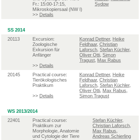
Fr.: 15:00-17:15,
Sydow
Mikroskopiersaal (NW I)
>>
Details
SS 2014
20113
Excursion:
Konrad Dettner
,
Heike
Zoologische
Feldhaar
,
Christian
Exkursion für
Laforsch
,
Stefan Küchler
,
Anfänger
Oliver Otti
,
Simon
Tragust
,
Max Rabus
>>
Details
20145
Practical course:
Konrad Dettner
,
Heike
Tierökologisches
Feldhaar
,
Christian
Praktikum
Laforsch
,
Stefan Küchler
,
Oliver Otti
,
Max Rabus
,
>>
Details
Simon Tragust
WS 2013/2014
22401
Practical course:
Stefan Küchler
,
Praktikum zur
Christian Laforsch
,
Morphologie, Anatomie
Max Rabus
,
und Cytologie der Tiere
Andreas Schierling