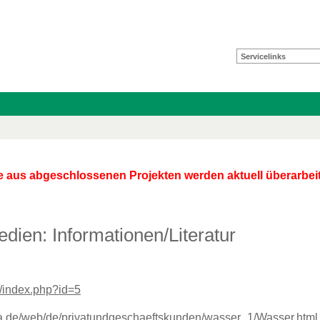
Servicelinks
te aus abgeschlossenen Projekten werden aktuell überarbeite
dien: Informationen/Literatur
index.php?id=5
de/web/de/privatundgeschaeftskunden/wasser_1/Wasser.html