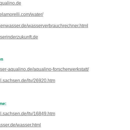
ualino.de
elamorelli.com/water/
lsenwasser.de/wasserverbrauchrechner.html
serinderzukunft.de
en
ser-aqualino.de/aqualino-forscherwerkstatt/
l.sachsen.de/ltv/26920.htm
lme:
l.sachsen.de/ltv/16849.htm
ser.de/wasser.html