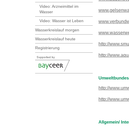
Video: Arzneimittel im
www.gelsenwas
Wasser
Video: Wasser ist Leben
www.verbundwa
Wasserkreislauf morgen
www.wasserwer
Wasserkreislauf heute
http://www.smu
Registrierung
http://www.aq
Umweltbundes
http://www.um
http://www.um
Allgemein/ Int