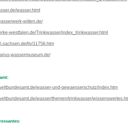
ser.de/wasser.html
sserwerk-witten.de/
ke-westfalen.de/Trinkwasser/index_trinkwasser.html
l.sachsen.de/ltv/11756.htm
uarius-wassermuseum.de/
amt:
weltbundesamt.de/wasser-und-gewaesserschutz/index.htm
weltbundesamt.de/wasser/themen/trinkwasser/wissenswertes.h
eressantes: