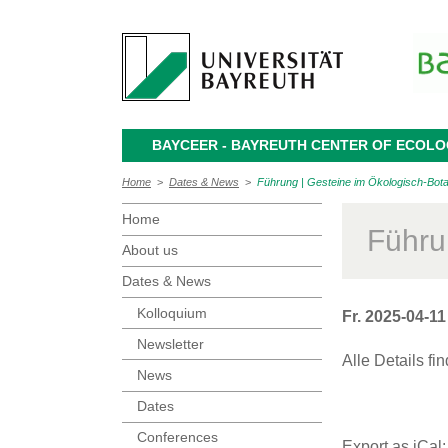
BAYCEER - BAYREUTH CENTER OF ECOL
Home
>
Dates & News
>
Führung | Gesteine im Ökologisch-Bot
Home
Führu
About us
Dates & News
Kolloquium
Fr. 2025-04-1
Newsletter
Alle Details fi
News
Dates
Conferences
Export as iCal