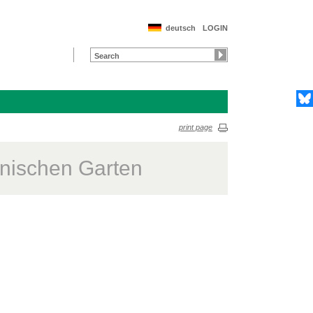
deutsch
LOGIN
print page
anischen Garten