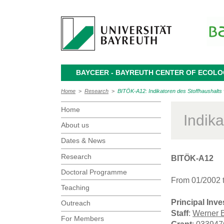
BAYCEER - BAYREUTH CENTER OF ECOL
Home
>
Research
>
BITÖK-A12: Indikatoren des Stoffhaushalt
Home
Indik
About us
Dates & News
Research
BITÖK-A12
Doctoral Programme
From 01/2002 
Teaching
Principal Inve
Outreach
Staff
:
Werner 
For Members