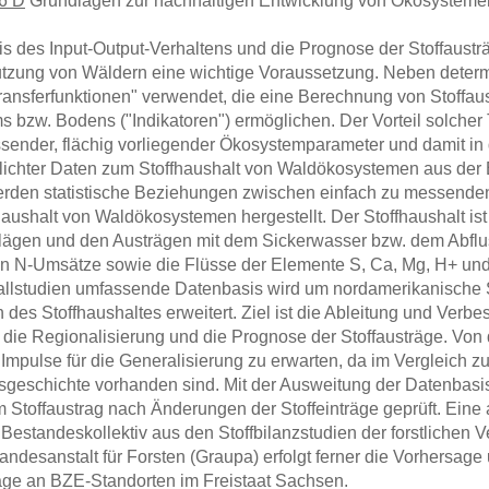
6 D
Grundlagen zur nachhaltigen Entwicklung von Ökosystemen
s des Input-Output-Verhaltens und die Prognose der Stoffaustr
tzung von Wäldern eine wichtige Voraussetzung. Neben determ
Transferfunktionen" verwendet, die eine Berechnung von Stoffa
 bzw. Bodens ("Indikatoren") ermöglichen. Der Vorteil solcher 
sender, flächig vorliegender Ökosystemparameter und damit in d
tlichter Daten zum Stoffhaushalt von Waldökosystemen aus der 
rden statistische Beziehungen zwischen einfach zu messende
aushalt von Waldökosystemen hergestellt. Der Stoffhaushalt ist
ägen und den Austrägen mit dem Sickerwasser bzw. dem Abfluss 
en N-Umsätze sowie die Flüsse der Elemente S, Ca, Mg, H
+
und
llstudien umfassende Datenbasis wird um nordamerikanische S
 des Stoffhaushaltes erweitert. Ziel ist die Ableitung und Verb
, die Regionalisierung und die Prognose der Stoffausträge. Vo
 Impulse für die Generalisierung zu erwarten, da im Vergleich 
sgeschichte vorhanden sind. Mit der Ausweitung der Datenbasi
Stoffaustrag nach Änderungen der Stoffeinträge geprüft. Eine 
estandeskollektiv aus den Stoffbilanzstudien der forstlichen 
ndesanstalt für Forsten (Graupa) erfolgt ferner die Vorhersage 
äge an BZE-Standorten im Freistaat Sachsen.