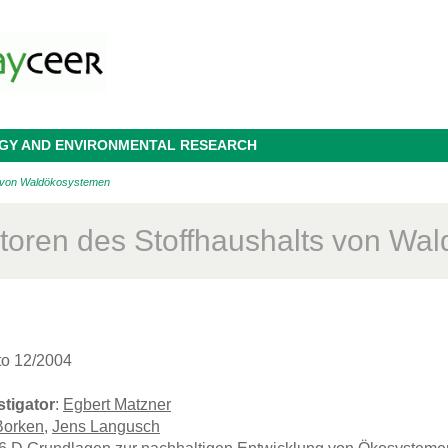
OGY AND ENVIRONMENTAL RESEARCH
s von Waldökosystemen
atoren des Stoffhaushalts von W
to 12/2004
stigator
:
Egbert Matzner
Borken
,
Jens Langusch