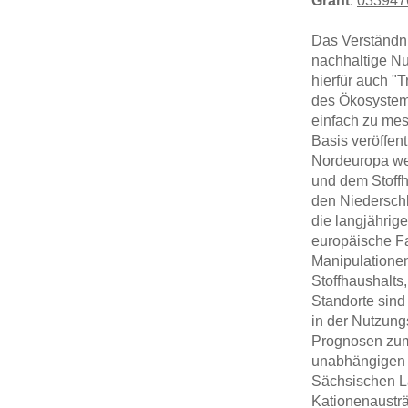
Grant
:
033947
Das Verständni
nachhaltige Nu
hierfür auch "
des Ökosystems
einfach zu mes
Basis veröffen
Nordeuropa we
und dem Stoffh
den Niederschl
die langjährig
europäische Fa
Manipulationen
Stoffhaushalts
Standorte sind
in der Nutzung
Prognosen zum 
unabhängigen B
Sächsischen La
Kationenaustr