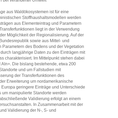
 bei veränderter Umwelt
äge aus Waldökosystemen ist für eine
inistischen Stoffhaushaltsmodellen werden
usträgen aus Elementeintrag und Parametern
Transferfunktionen liegt in der Verwendung
er Möglichkeit der Regionalisierung. Auf der
Bundesrepublik sowie aus Mittel- und
n Parametern des Bodens und der Vegetation
 durch langjährige Daten zu den Einträgen mit
charakterisiert. Im Mittelpunkt stehen dabei
 Al
n+
. Die bislang bestehende, etwa 200
tandorte und um Fallstudien mit
esserung der Transferfunktionen des
n der Erweiterung um nordamerikanische
zu Europa geringere Einträge und Unterschiede
s um manipulierte Standorte werden
abschließende Validierung erfolgt an einem
Versuchsanstalten. In Zusammenarbeit mit der
und Validierung der N-, S- und