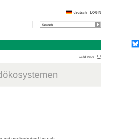
deutsch
LOGIN
print page
aldökosystemen