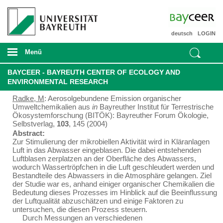
deutsch
LOGIN
Menü
BAYCEER - BAYREUTH CENTER OF ECOLOGY AND
ENVIRONMENTAL RESEARCH
Radke, M
: Aerosolgebundene Emission organischer
Umweltchemikalien aus
in
Bayreuther Institut für Terrestrische
Ökosystemforschung (BITÖK): Bayreuther Forum Ökologie,
Selbstverlag,
103
, 145 (2004)
Abstract:
Zur Stimulierung der mikrobiellen Aktivität wird in Kläranlagen
Luft in das Abwasser eingeblasen. Die dabei entstehenden
Luftblasen zerplatzen an der Oberfläche des Abwassers,
wodurch Wassertröpfchen in die Luft geschleudert werden und
Bestandteile des Abwassers in die Atmosphäre gelangen. Ziel
der Studie war es, anhand einiger organischer Chemikalien die
Bedeutung dieses Prozesses im Hinblick auf die Beeinflussung
der Luftqualität abzuschätzen und einige Faktoren zu
untersuchen, die diesen Prozess steuern.
Durch Messungen an verschiedenen