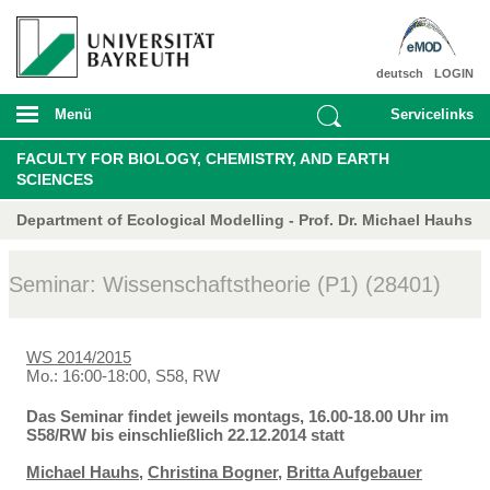
deutsch
LOGIN
Menü
Servicelinks
FACULTY FOR BIOLOGY, CHEMISTRY, AND EARTH
SCIENCES
Department of Ecological Modelling - Prof. Dr. Michael Hauhs
Seminar: Wissenschaftstheorie (P1) (28401)
WS 2014/2015
Mo.: 16:00-18:00, S58, RW
Das Seminar findet jeweils montags, 16.00-18.00 Uhr im
S58/RW bis einschließlich 22.12.2014 statt
Michael Hauhs
,
Christina Bogner
,
Britta Aufgebauer