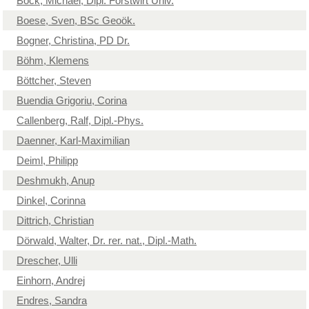
Bock, Michael, Dipl. Forstwirt Univ.
Boese, Sven, BSc Geoök.
Bogner, Christina, PD Dr.
Böhm, Klemens
Böttcher, Steven
Buendia Grigoriu, Corina
Callenberg, Ralf, Dipl.-Phys.
Daenner, Karl-Maximilian
Deiml, Philipp
Deshmukh, Anup
Dinkel, Corinna
Dittrich, Christian
Dörwald, Walter, Dr. rer. nat., Dipl.-Math.
Drescher, Ulli
Einhorn, Andrej
Endres, Sandra