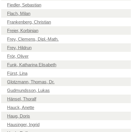
Fiedler, Sebastian
Flach, Milan
Frankenberg, Christian
Freier, Korbinian
Frey, Clemens, Dipl.-Math.
Frey, Hildrun
Frör, Oliver
Funk, Katharina Elisabeth
Fürst, Lina
Glotzmann, Thomas, Dr.
Gudmundsson, Lukas
Hänsel, Thoralf
Hauck, Anette
Haug, Doris
Hausinger, Ingrid