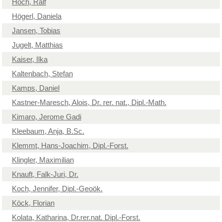
Hoch, Ralf
Högerl, Daniela
Jansen, Tobias
Jugelt, Matthias
Kaiser, Ilka
Kaltenbach, Stefan
Kamps, Daniel
Kastner-Maresch, Alois, Dr. rer. nat., Dipl.-Math.
Kimaro, Jerome Gadi
Kleebaum, Anja, B.Sc.
Klemmt, Hans-Joachim, Dipl.-Forst.
Klingler, Maximilian
Knauft, Falk-Juri, Dr.
Koch, Jennifer, Dipl.-Geoök.
Köck, Florian
Kolata, Katharina, Dr.rer.nat. Dipl.-Forst.