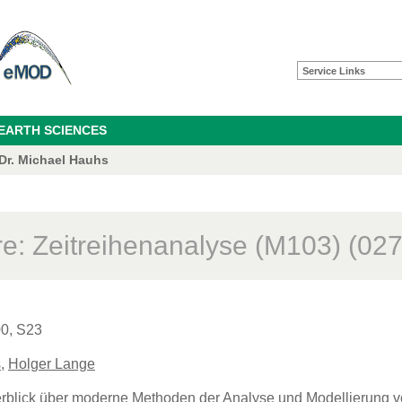
Service Links
 EARTH SCIENCES
 Dr. Michael Hauhs
re: Zeitreihenanalyse (M103) (02
00, S23
s
,
Holger Lange
erblick über moderne Methoden der Analyse und Modellierung 