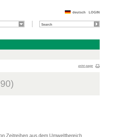
deutsch
LOGIN
print page
790)
von Zeitreihen aus dem Umweltbereich