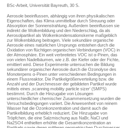
BSc-Arbeit, Universität Bayreuth, 30 S.
Aerosole beeinflussen, abhängig von ihren physikalischen
Eigenschaften, das Klima unmittelbar durch Streuung oder
Absorption der Sonnenstrahlung. Außerdem beeinflussen sie
indirekt die Wolkenbildung und den Niederschlag, da als
Aerosolpartikel als Wolkenkondensationskerne maßgeblich
zur Wolkenbildung beitragen. Viele sekundäre organische
Aerosole eines natürlichen Ursprungs entstehen durch die
Oxidation von flüchtigen organischen Verbindungen (VOC) in
der Atmosphäre. Ein weit verbreitetes VOC ist α-Pinen, das
von vielen Nadelbäumen, wie z.B. der Kiefer oder der Fichte,
emittiert wird. Diese Experimente untersuchen die Bildung
sekundärer organischer Aerosole durch die Ozonolyse des
Monoterpens α-Pinen unter verschiedenen Bedingungen in
einem Flussreaktor. Die Partikelgrößenverteilung bzw. die
Anzahl und der Durchmesser der gebildeten Partikel wurde
mittels eines ‚scanning mobility particle sizer‘ (SMPS)
bestimmt. Durch die Hinzugabe von Lösungen
unterschiedlicher chemischer Zusammensetzung wurden die
Versuchsbedingungen variiert. Die Anwesenheit von reinem
Wasser hat die Ozonkonzentration und damit auch die
Partikelbildung erheblich reduziert. Die Hinzugabe von
Tröpfchen, die eine Salzmischung aus NaBr, NaCl und
Na2SO4 enthielten erhöhte die Gesamtkonzentration an
Partikeln sowie deren mittleren geometrischen Durchmesser