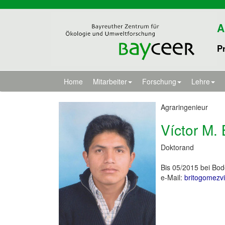
A
Pr
Home
Mitarbeiter
Forschung
Lehre
Agraringenieur
Víctor M.
Doktorand
Bis 05/2015 bei Bo
e-Mail:
britogomezvi