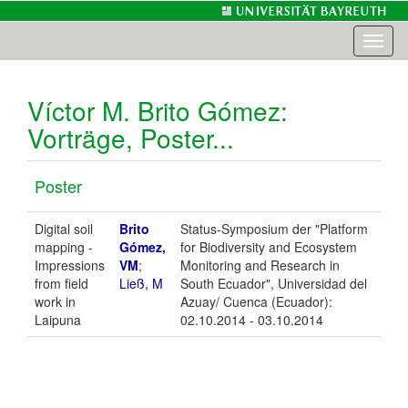
Toggl
naviga
Víctor M. Brito Gómez
:
Vorträge, Poster...
Poster
Digital soil
Brito
Status-Symposium der "Platform
mapping -
Gómez,
for Biodiversity and Ecosystem
Impressions
VM
;
Monitoring and Research in
from field
Ließ, M
South Ecuador", Universidad del
work in
Azuay/ Cuenca (Ecuador):
Laipuna
02.10.2014 - 03.10.2014