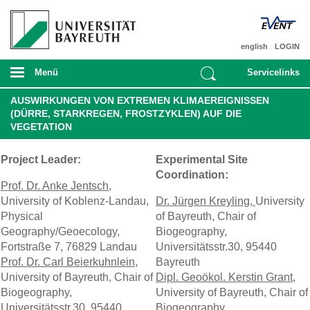
english
LOGIN
Menü
Servicelinks
AUSWIRKUNGEN VON EXTREMEN KLIMAEREIGNISSEN
(DÜRRE, STARKREGEN, FROSTZYKLEN) AUF DIE
VEGETATION
Project Leader:
Experimental Site
Coordination:
Prof. Dr. Anke Jentsch
,
University of Koblenz-Landau,
Dr. Jürgen Kreyling,
University
Physical
of Bayreuth, Chair of
Geography/Geoecology,
Biogeography,
Fortstraße 7, 76829 Landau
Universitätsstr.30, 95440
Prof. Dr. Carl Beierkuhnlein
,
Bayreuth
University of Bayreuth, Chair of
Dipl. Geoökol. Kerstin Grant,
Biogeography,
University of Bayreuth, Chair of
Universitätsstr.30, 95440
Biogeography,