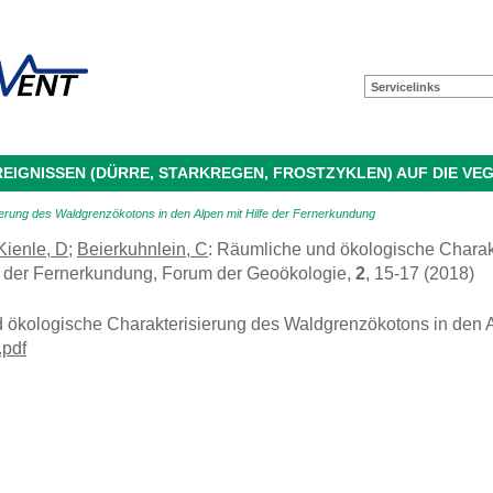
Servicelinks
IGNISSEN (DÜRRE, STARKREGEN, FROSTZYKLEN) AUF DIE VE
erung des Waldgrenzökotons in den Alpen mit Hilfe der Fernerkundung
Kienle, D
;
Beierkuhnlein, C
: Räumliche und ökologische Charak
fe der Fernerkundung, Forum der Geoökologie,
2
, 15-17 (2018)
 ökologische Charakterisierung des Waldgrenzökotons in den A
pdf