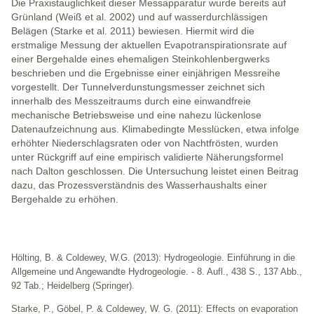
Die Praxistauglichkeit dieser Messapparatur wurde bereits auf
Grünland (Weiß et al. 2002) und auf wasserdurchlässigen
Belägen (Starke et al. 2011) bewiesen. Hiermit wird die
erstmalige Messung der aktuellen Evapotranspirationsrate auf
einer Bergehalde eines ehemaligen Steinkohlenbergwerks
beschrieben und die Ergebnisse einer einjährigen Messreihe
vorgestellt. Der Tunnelverdunstungsmesser zeichnet sich
innerhalb des Messzeitraums durch eine einwandfreie
mechanische Betriebsweise und eine nahezu lückenlose
Datenaufzeichnung aus. Klimabedingte Messlücken, etwa infolge
erhöhter Niederschlagsraten oder von Nachtfrösten, wurden
unter Rückgriff auf eine empirisch validierte Näherungsformel
nach Dalton geschlossen. Die Untersuchung leistet einen Beitrag
dazu, das Prozessverständnis des Wasserhaushalts einer
Bergehalde zu erhöhen.
Hölting, B. & Coldewey, W.G. (2013): Hydrogeologie. Einführung in die
Allgemeine und Angewandte Hydrogeologie. - 8. Aufl., 438 S., 137 Abb.,
92 Tab.; Heidelberg (Springer).
Starke, P., Göbel, P. & Coldewey, W. G. (2011): Effects on evaporation