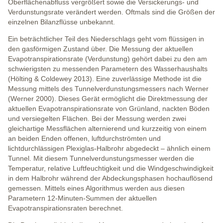
Oberflächenabfluss vergrößert sowie die Versickerungs- und
Verdunstungsrate verändert werden. Oftmals sind die Größen der
einzelnen Bilanzflüsse unbekannt.
Ein beträchtlicher Teil des Niederschlags geht vom flüssigen in
den gasförmigen Zustand über. Die Messung der aktuellen
Evapotranspirationsrate (Verdunstung) gehört dabei zu den am
schwierigsten zu messenden Parametern des Wasserhaushalts
(Hölting & Coldewey 2013). Eine zuverlässige Methode ist die
Messung mittels des Tunnelverdunstungsmessers nach Werner
(Werner 2000). Dieses Gerät ermöglicht die Direktmessung der
aktuellen Evapotranspirationsrate von Grünland, nackten Böden
und versiegelten Flächen. Bei der Messung werden zwei
gleichartige Messflächen alternierend und kurzzeitig von einem
an beiden Enden offenen, luftdurchströmten und
lichtdurchlässigen Plexiglas-Halbrohr abgedeckt – ähnlich einem
Tunnel. Mit diesem Tunnelverdunstungsmesser werden die
Temperatur, relative Luftfeuchtigkeit und die Windgeschwindigkeit
in dem Halbrohr während der Abdeckungsphasen hochauflösend
gemessen. Mittels eines Algorithmus werden aus diesen
Parametern 12-Minuten-Summen der aktuellen
Evapotranspirationsraten berechnet.