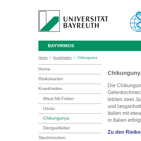
BAYVIRMOS
Home
>
Krankheiten
>
Chikungunya
Home
Chikunguny
Risikokarten
Die Chikunguny
Krankheiten
Gelenkschmerze
West-Nil-Fieber
letzten zwei J
und langanhal
Usutu
Italien mit et
Chikungunya
in Italien erfo
Denguefieber
Zu den Risiko
Stechmücken