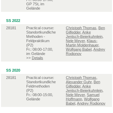
GP 7St, im
Gelände
SS 2022
28181
Practical course:
Christoph Thomas
,
Ben
Standortkundliche
Gilfedder
,
Anke
Methoden -
Jentsch-Beierkuhnlein
,
Feldpraktikum
Nele Meyer
,
Klaus-
(P2)
Martin Moldenhauer
,
Fr.: 08:00-17:00,
Wolfgang Babel
,
Andrey
im Gelände
Rodionov
>>
Details
SS 2020
28181
Practical course:
Christoph Thomas
,
Standortkundliche
Alexander Guhr
,
Ben
Feldmethoden
Gilfedder
,
Anke
(P2)
Jentsch-Beierkuhnlein
,
Fr.: 08:00-15:00,
Nele Meyer
,
Samuel
Gelände
Hoffmann
,
Wolfgang
Babel
,
Andrey Rodionov