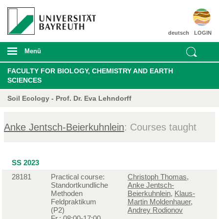
deutsch
LOGIN
Menü
FACULTY FOR BIOLOGY, CHEMISTRY AND EARTH
SCIENCES
Soil Ecology - Prof. Dr. Eva Lehndorff
Anke Jentsch-Beierkuhnlein
: Courses taught
SS 2023
28181
Practical course:
Christoph Thomas
,
Standortkundliche
Anke Jentsch-
Methoden
Beierkuhnlein
,
Klaus-
Feldpraktikum
Martin Moldenhauer
,
(P2)
Andrey Rodionov
Fr.: 08:00-17:00,