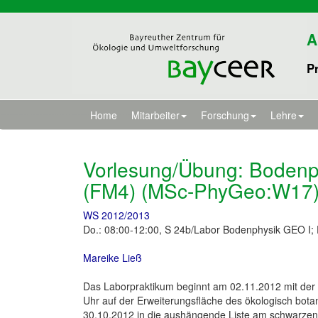
A
Pr
Home
Mitarbeiter
Forschung
Lehre
Vorlesung/Übung: Bodenp
(FM4) (MSc-PhyGeo:W17)
WS 2012/2013
Do.: 08:00-12:00, S 24b/Labor Bodenphysik GEO I; 
Mareike Ließ
Das Laborpraktikum beginnt am 02.11.2012 mit der
Uhr auf der Erweiterungsfläche des ökologisch botan
30.10.2012 in die aushängende Liste am schwarzen 