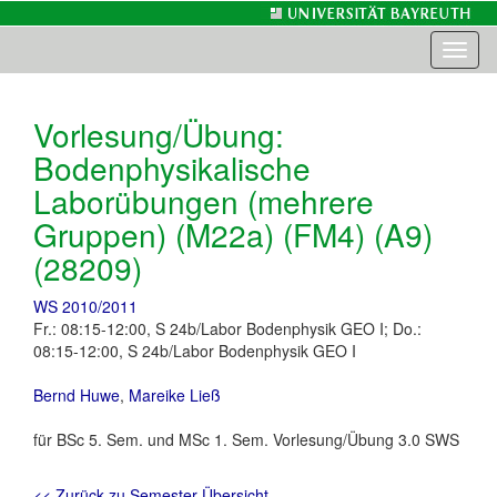
Toggl
naviga
Vorlesung/Übung:
Bodenphysikalische
Laborübungen (mehrere
Gruppen) (M22a) (FM4) (A9)
(28209)
WS 2010/2011
Fr.: 08:15-12:00, S 24b/Labor Bodenphysik GEO I; Do.:
08:15-12:00, S 24b/Labor Bodenphysik GEO I
Bernd Huwe
,
Mareike Ließ
für BSc 5. Sem. und MSc 1. Sem. Vorlesung/Übung 3.0 SWS
<< Zurück zu Semester-Übersicht