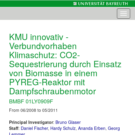
Toggl
naviga
KMU innovativ -
Verbundvorhaben
Klimaschutz: CO2-
Sequestrierung durch Einsatz
von Biomasse in einem
PYREG-Reaktor mit
Dampfschraubenmotor
BMBF 01LY0909F
From 06/2008 to 05/2011
Principal Investigator
:
Bruno Glaser
Staff
:
Daniel Fischer
,
Hardy Schulz
,
Ananda Erben
,
Georg
Lemmer