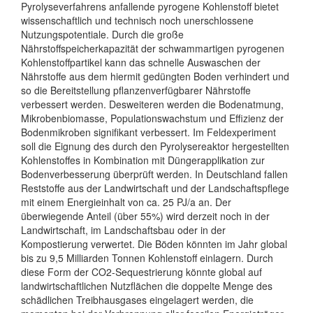
Pyrolyseverfahrens anfallende pyrogene Kohlenstoff bietet
wissenschaftlich und technisch noch unerschlossene
Nutzungspotentiale. Durch die große
Nährstoffspeicherkapazität der schwammartigen pyrogenen
Kohlenstoffpartikel kann das schnelle Auswaschen der
Nährstoffe aus dem hiermit gedüngten Boden verhindert und
so die Bereitstellung pflanzenverfügbarer Nährstoffe
verbessert werden. Desweiteren werden die Bodenatmung,
Mikrobenbiomasse, Populationswachstum und Effizienz der
Bodenmikroben signifikant verbessert. Im Feldexperiment
soll die Eignung des durch den Pyrolysereaktor hergestellten
Kohlenstoffes in Kombination mit Düngerapplikation zur
Bodenverbesserung überprüft werden. In Deutschland fallen
Reststoffe aus der Landwirtschaft und der Landschaftspflege
mit einem Energieinhalt von ca. 25 PJ/a an. Der
überwiegende Anteil (über 55%) wird derzeit noch in der
Landwirtschaft, im Landschaftsbau oder in der
Kompostierung verwertet. Die Böden könnten im Jahr global
bis zu 9,5 Milliarden Tonnen Kohlenstoff einlagern. Durch
diese Form der CO2-Sequestrierung könnte global auf
landwirtschaftlichen Nutzflächen die doppelte Menge des
schädlichen Treibhausgases eingelagert werden, die