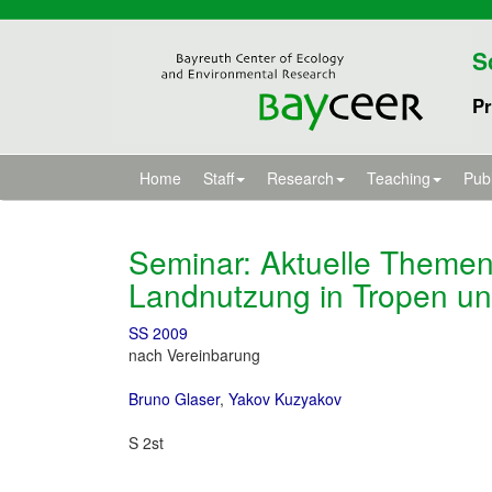
S
Pr
Home
Staff
Research
Teaching
Publ
Seminar: Aktuelle Theme
Landnutzung in Tropen un
SS 2009
nach Vereinbarung
Bruno Glaser
,
Yakov Kuzyakov
S 2st