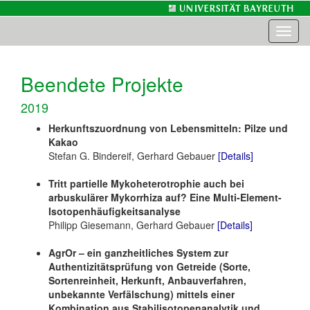
Toggl
naviga
Beendete Projekte
2019
Herkunftszuordnung von Lebensmitteln: Pilze und
Kakao
Stefan G. Bindereif, Gerhard Gebauer
[Details]
Tritt partielle Mykoheterotrophie auch bei
arbuskulärer Mykorrhiza auf? Eine Multi-Element-
Isotopenhäufigkeitsanalyse
Philipp Giesemann, Gerhard Gebauer
[Details]
AgrOr – ein ganzheitliches System zur
Authentizitätsprüfung von Getreide (Sorte,
Sortenreinheit, Herkunft, Anbauverfahren,
unbekannte Verfälschung) mittels einer
Kombination aus Stabilisotopenanalytik und