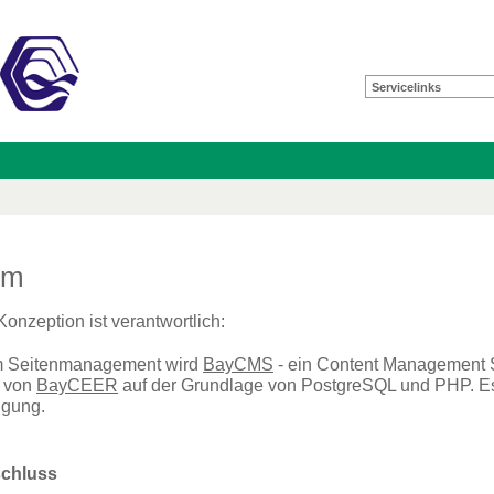
Servicelinks
um
Konzeption ist verantwortlich:
m Seitenmanagement wird
BayCMS
- ein Content Management S
t von
BayCEER
auf der Grundlage von PostgreSQL und PHP. Es s
ügung.
chluss