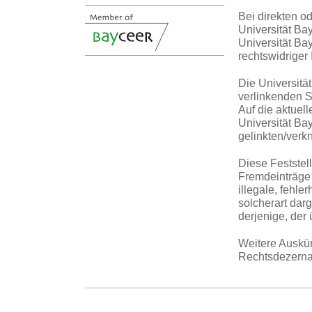
Bei direkten o
Universität Bay
Universität Ba
rechtswidriger 
Die Universität
verlinkenden S
Auf die aktuell
Universität Bay
gelinkten/verk
Diese Feststel
Fremdeinträge 
illegale, fehl
solcherart darg
derjenige, der 
Weitere Auskün
Rechtsdezernat