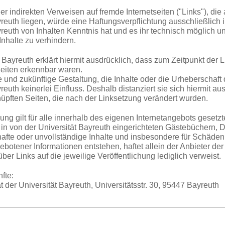
der indirekten Verweisen auf fremde Internetseiten ("Links"), d
reuth liegen, würde eine Haftungsverpflichtung ausschließlich in
yreuth von Inhalten Kenntnis hat und es ihr technisch möglich 
Inhalte zu verhindern.
 Bayreuth erklärt hiermit ausdrücklich, dass zum Zeitpunkt der L
eiten erkennbar waren.
e und zukünftige Gestaltung, die Inhalte oder die Urheberschaft 
reuth keinerlei Einfluss. Deshalb distanziert sie sich hiermit aus
nüpften Seiten, die nach der Linksetzung verändert wurden.
lung gilt für alle innerhalb des eigenen Internetangebots gesetz
in von der Universität Bayreuth eingerichteten Gästebüchern, D
erhafte oder unvollständige Inhalte und insbesondere für Schäde
ebotener Informationen entstehen, haftet allein der Anbieter de
über Links auf die jeweilige Veröffentlichung lediglich verweist.
fte:
 der Universität Bayreuth, Universitätsstr. 30, 95447 Bayreuth