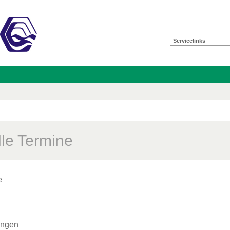
Servicelinks
lle Termine
e
ungen