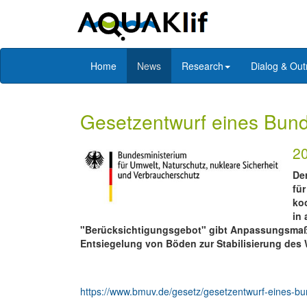
Home
News
Research
Dialog & Out
Gesetzentwurf eines Bun
2
De
fü
ko
in 
"Berücksichtigungsgebot" gibt Anpassungsmaßn
Entsiegelung von Böden zur Stabilisierung des
https://www.bmuv.de/gesetz/gesetzentwurf-eines-