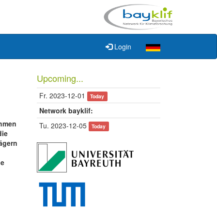
Login
Upcoming...
Fr. 2023-12-01
Today
Network bayklif:
ahmen
Tu. 2023-12-05
Today
die
ägern
ie