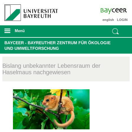
english
LOGIN
Menü
BAYCEER - BAYREUTHER ZENTRUM FÜR ÖKOLOGIE
UND UMWELTFORSCHUNG
Bislang unbekannter Lebensraum der
Haselmaus nachgewiesen