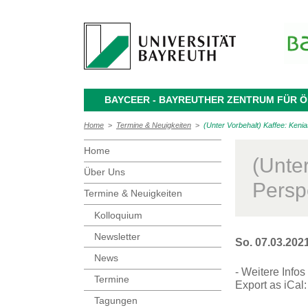
BAYCEER - BAYREUTHER ZENTRUM FÜR
Home
>
Termine & Neuigkeiten
>
(Unter Vorbehalt) Kaffee: Keni
Home
(Unte
Über Uns
Persp
Termine & Neuigkeiten
Kolloquium
Newsletter
So. 07.03.202
News
- Weitere Info
Termine
Export as iCal
Tagungen