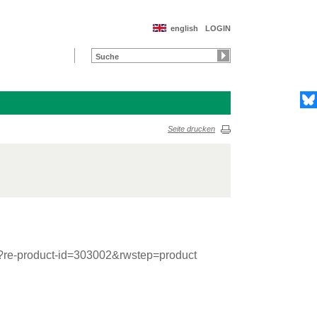
english
LOGIN
Seite drucken
n/?re-product-id=303002&rwstep=product