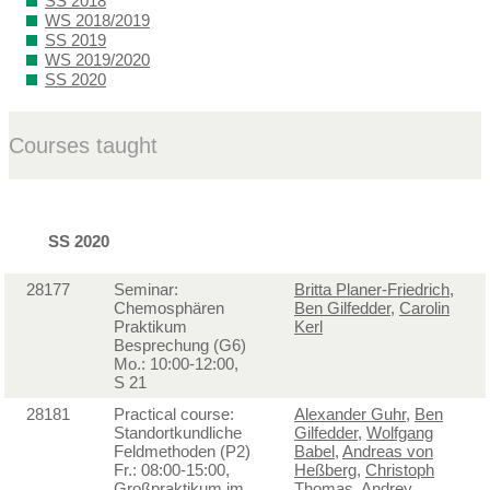
SS 2018
WS 2018/2019
SS 2019
WS 2019/2020
SS 2020
Courses taught
SS 2020
28177
Seminar:
Britta Planer-Friedrich
,
Chemosphären
Ben Gilfedder
,
Carolin
Praktikum
Kerl
Besprechung (G6)
Mo.: 10:00-12:00,
S 21
28181
Practical course:
Alexander Guhr
,
Ben
Standortkundliche
Gilfedder
,
Wolfgang
Feldmethoden (P2)
Babel
,
Andreas von
Fr.: 08:00-15:00,
Heßberg
,
Christoph
Großpraktikum im
Thomas
,
Andrey