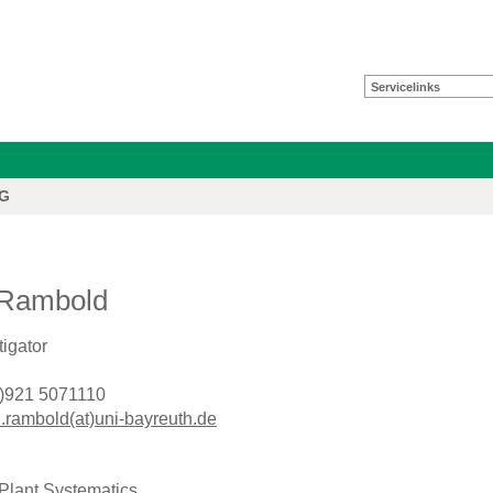
Servicelinks
FG
 Rambold
tigator
0)921 5071110
.rambold(at)uni-bayreuth.de
Plant Systematics