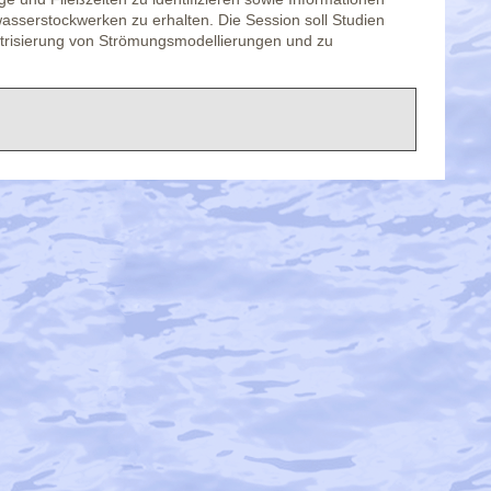
serstockwerken zu erhalten. Die Session soll Studien
etrisierung von Strömungsmodellierungen und zu