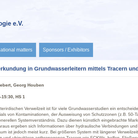
ational matters
Sponsors / Exhibitors
terkundung in Grundwasserleitern mittels Tracern u
Siebert, Georg Houben
-15:30, HS 1
terirdischen Verweilzeit ist für viele Grundwasserstudien ein entschei
als von Kontaminationen, der Ausweisung von Schutzzonen (z.B. 50-T
generellen Systemverständnis. Dazu dienen künstlich eingebrachte Mark
araus ergeben sich Informationen über hydraulische Verbindungen und 
um ist jedoch meist kurz. Bei größeren System mit längerer Verweilzei
n und ubiquitären anthropogenen Tracern wie FCKWs, helfen, Fließwege