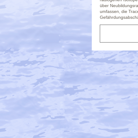
über Neubildungsra
umfassen, die Trac
Gefährdungsabschä