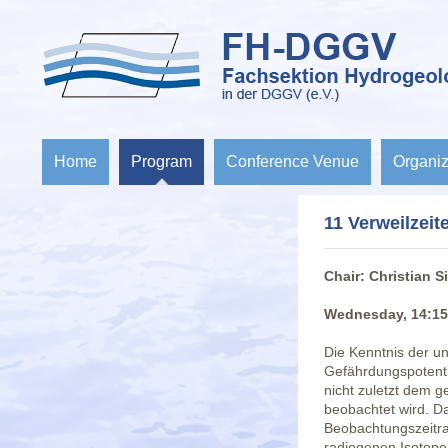
Navigation
Home
Program
Conference Venue
Organiz
überspringen
11 Verweilzei
Chair: Christian 
Wednesday, 14:15
Die Kenntnis der un
Gefährdungspotenti
nicht zuletzt dem 
beobachtet wird. D
Beobachtungszeitra
radiogenen Isotope