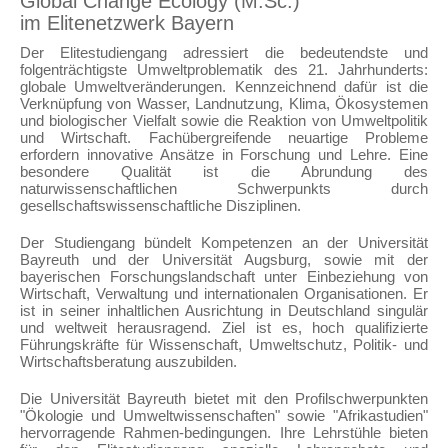
Global Change Ecology (M.Sc.)
im Elitenetzwerk Bayern
Der Elitestudiengang adressiert die bedeutendste und
folgenträchtigste Umweltproblematik des 21. Jahrhunderts:
globale Umweltveränderungen. Kennzeichnend dafür ist die
Verknüpfung von Wasser, Landnutzung, Klima, Ökosystemen
und biologischer Vielfalt sowie die Reaktion von Umweltpolitik
und Wirtschaft. Fachübergreifende neuartige Probleme
erfordern innovative Ansätze in Forschung und Lehre. Eine
besondere Qualität ist die Abrundung des
naturwissenschaftlichen Schwerpunkts durch
gesellschaftswissenschaftliche Disziplinen.
Der Studiengang bündelt Kompetenzen an der Universität
Bayreuth und der Universität Augsburg, sowie mit der
bayerischen Forschungslandschaft unter Einbeziehung von
Wirtschaft, Verwaltung und internationalen Organisationen. Er
ist in seiner inhaltlichen Ausrichtung in Deutschland singulär
und weltweit herausragend. Ziel ist es, hoch qualifizierte
Führungskräfte für Wissenschaft, Umweltschutz, Politik- und
Wirtschaftsberatung auszubilden.
Die Universität Bayreuth bietet mit den Profilschwerpunkten
"Ökologie und Umweltwissenschaften" sowie "Afrikastudien"
hervorragende Rahmen-bedingungen. Ihre Lehrstühle bieten