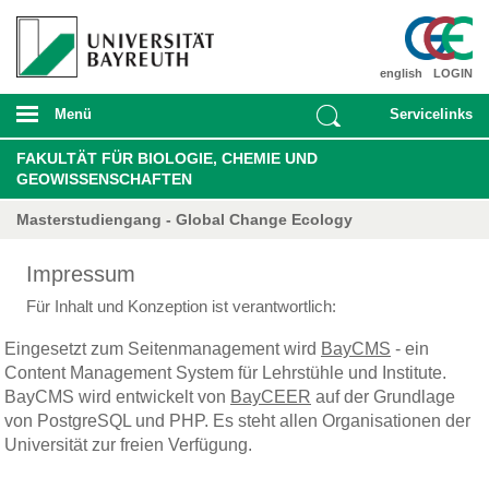
english
LOGIN
Menü
Servicelinks
FAKULTÄT FÜR BIOLOGIE, CHEMIE UND
GEOWISSENSCHAFTEN
Masterstudiengang - Global Change Ecology
Impressum
Für Inhalt und Konzeption ist verantwortlich:
Eingesetzt zum Seitenmanagement wird
BayCMS
- ein
Content Management System für Lehrstühle und Institute.
BayCMS wird entwickelt von
BayCEER
auf der Grundlage
von PostgreSQL und PHP. Es steht allen Organisationen der
Universität zur freien Verfügung.