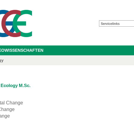
Servicelinks
GEOWISSENSCHAFTEN
gy
 Ecology M.Sc.
tal Change
 Change
hange