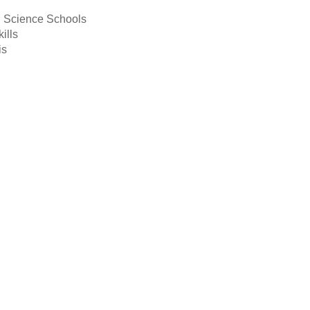
al Science Schools
ills
is