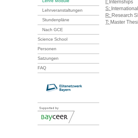
Lehre Module
I:
Internships
S:
Internation
Lehrveranstaltungen
R:
Research Sk
Stundenpläne
T:
Master Thes
Nach GCE
Science School
Personen
Satzungen
FAQ