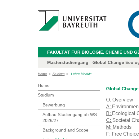
FAKULTÄT FÜR BIOLOGIE, CHEMIE UND 
Masterstudiengang - Global Change Ecolo
Home
>
Studium
>
Lehre Module
Home
Global Change
Studium
O:
Overview
Bewerbung
A:
Environmen
B:
Ecological
Aufbau Studiengang ab WS
C:
Societal C
2026/27
M:
Methods
Background and Scope
F:
Free Choice