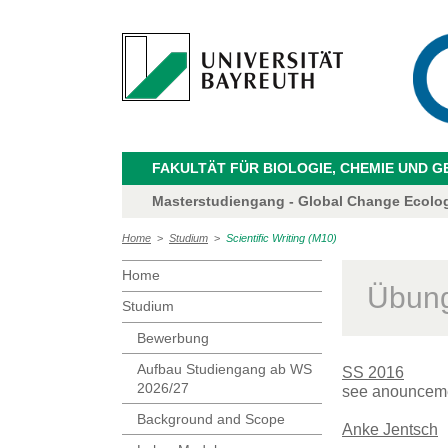
FAKULTÄT FÜR BIOLOGIE, CHEMIE UND 
Masterstudiengang - Global Change Ecolo
Home
>
Studium
>
Scientific Writing (M10)
Home
Übung
Studium
Bewerbung
Aufbau Studiengang ab WS
SS 2016
2026/27
see anouncem
Background and Scope
Anke Jentsch