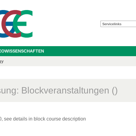
Servicelinks
GEOWISSENSCHAFTEN
gy
sung: Blockveranstaltungen ()
0, see details in block course description