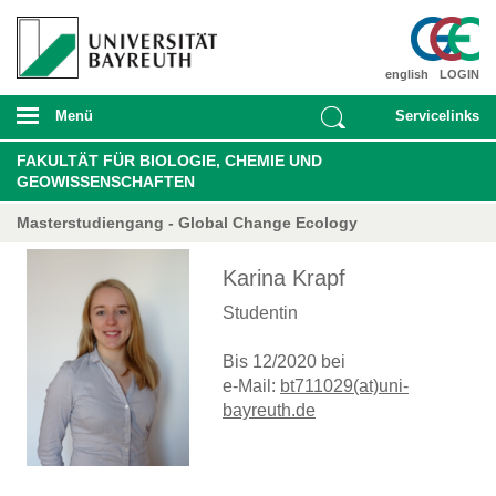
english
LOGIN
Menü
Servicelinks
FAKULTÄT FÜR BIOLOGIE, CHEMIE UND
GEOWISSENSCHAFTEN
Masterstudiengang - Global Change Ecology
Karina Krapf
Studentin
Bis 12/2020 bei
e-Mail:
bt711029(at)uni-
bayreuth.de