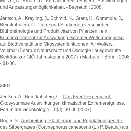
Melzer, A., Erhard, D.:
Klimawandel in Bayern : Auswirkungen
und Anpassungsmöglichkeiten
. - Bayreuth : 2008.
Jentsch, A., Kreyling, J., Schmid, N., Grant, K., Gommola, J.,
Beierkuhnlein, C.:
Dürre und Starkregen verschieben
Blühphänologie und Produktivität von Pflanzen : ein
Klimaexperiment zur Auswirkung extremer Wetterereignisse
auf Biodiversität und Ökosystemfunktionen
.
In:
Wolters,
Volkmar (Bearb.): Naturschutz und Ökologie : ausgewählte
Beiträge zur GfÖ-Jahrestagung 2007 in Marburg. - Bonn : 2008.
- 81-86.
2007
Jentsch, A., Beierkuhnlein, C.:
Das Event-Experiment :
Ökosystemare Auswirkungen klimatischer Extremereignisse.
Forum der Geoökologie, 18(3), 30-36 (2007).
Böger, S.:
Ausbreitung, Etablierung und Populationsgenetik
des Silbergrases (Corynephorus canescens (L.) P. Beauv.) als