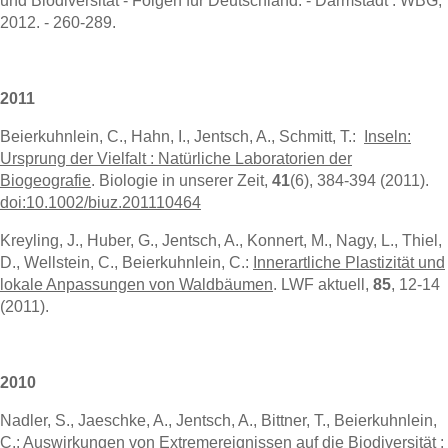
und Biodiversität - Folgen für Deutschland. - Darmstadt : WBG,
2012. - 260-289.
2011
Beierkuhnlein, C., Hahn, I., Jentsch, A., Schmitt, T.:
Inseln:
Ursprung der Vielfalt : Natürliche Laboratorien der
Biogeografie
. Biologie in unserer Zeit,
41
(6), 384-394 (2011).
doi:10.1002/biuz.201110464
Kreyling, J., Huber, G., Jentsch, A., Konnert, M., Nagy, L., Thiel,
D., Wellstein, C., Beierkuhnlein, C.:
Innerartliche Plastizität und
lokale Anpassungen von Waldbäumen
. LWF aktuell,
85
, 12-14
(2011).
2010
Nadler, S., Jaeschke, A., Jentsch, A., Bittner, T., Beierkuhnlein,
C.:
Auswirkungen von Extremereignissen auf die Biodiversität :