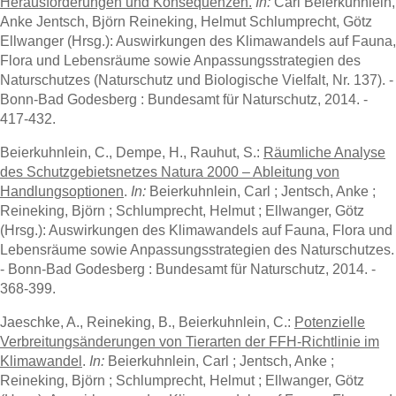
Herausforderungen und Konsequenzen.
In:
Carl Beierkuhnlein,
Anke Jentsch, Björn Reineking, Helmut Schlumprecht, Götz
Ellwanger (Hrsg.): Auswirkungen des Klimawandels auf Fauna,
Flora und Lebensräume sowie Anpassungsstrategien des
Naturschutzes (Naturschutz und Biologische Vielfalt, Nr. 137). -
Bonn-Bad Godesberg : Bundesamt für Naturschutz, 2014. -
417-432.
Beierkuhnlein, C., Dempe, H., Rauhut, S.:
Räumliche Analyse
des Schutzgebietsnetzes Natura 2000 – Ableitung von
Handlungsoptionen
.
In:
Beierkuhnlein, Carl ; Jentsch, Anke ;
Reineking, Björn ; Schlumprecht, Helmut ; Ellwanger, Götz
(Hrsg.): Auswirkungen des Klimawandels auf Fauna, Flora und
Lebensräume sowie Anpassungsstrategien des Naturschutzes.
- Bonn-Bad Godesberg : Bundesamt für Naturschutz, 2014. -
368-399.
Jaeschke, A., Reineking, B., Beierkuhnlein, C.:
Potenzielle
Verbreitungsänderungen von Tierarten der FFH-Richtlinie im
Klimawandel
.
In:
Beierkuhnlein, Carl ; Jentsch, Anke ;
Reineking, Björn ; Schlumprecht, Helmut ; Ellwanger, Götz