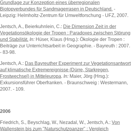
Grundlage zur Konzeption eines überregionalen
Biotopverbundes für Sandmagerrasen in Deutschland.
-
Leipzig: Helmholtz-Zentrum für Umweltforschung - UFZ, 2007.
Jentsch, A., Beierkuhnlein, C.:
Die Dimension Zeit in der
Vegetationsökologie der Tropen : Paradoxes zwischen Störung
und Stabilität.
In:
Hüser, Klaus (Hrsg.): Ökologie der Tropen :
Beiträge zur Unterrichtsarbeit in Geographie. - Bayreuth : 2007.
- 83-98.
Jentsch, A.:
Das Bayreuther Experiment zur Vegetationsantwort
auf klimatische Extremereignisse (Dürre, Starkregen,
Frostwechsel) in Mitteleuropa
.
In:
Maier, Jörg (Hrsg.):
Exkursionsführer Oberfranken. - Braunschweig : Westermann,
2007. - 109.
2006
Friedrich, S., Beyschlag, W., Nezadal, W., Jentsch, A.:
Von
Wallenstein bis zum "Naturschutzpanzer" : Vergleich