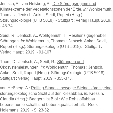
Jentsch, A., von Heßberg, A.:
Die Störungsregime und
Klimaextreme der Vegetationszonen der Erde
.
In:
Wohlgemuth,
Thomas ; Jentsch, Anke ; Seidl, Rupert (Hrsg.):
Störungsökologie (UTB 5018). - Stuttgart : Verlag Haupt, 2019.
- 45-74.
Seidl, R., Jentsch, A., Wohlgemuth, T.:
Resilienz gegenüber
Störungen
.
In:
Wohlgemuth, Thomas ; Jentsch, Anke ; Seidl,
Rupert (Hrsg.): Störungsökologie (UTB 5018). - Stuttgart :
Verlag Haupt, 2019. - 91-107.
Thom, D., Jentsch, A., Seidl, R.:
Störungen und
Ökosystemleistungen
.
In:
Wohlgemuth, Thomas ; Jentsch,
Anke ; Seidl, Rupert (Hrsg.): Störungsökologie (UTB 5018). -
Stuttgart : Verlag Haupt, 2019. - 355-373.
von Heßberg, A.:
Rolling Stones : bewegte Steine stören ; eine
störungsökologische Sicht auf den Kiesabbau
.
In:
Kressin,
Claudia (Hrsg.): Baggern ist Bio! : Wie Rohstoffabbau
Lebensräume schafft und Lebensqualität erhält. - Rees :
Holemans, 2019. - S. 23-32