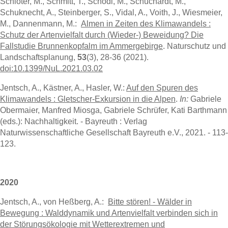
Schloter, M., Schmitt, T., Schödl, M., Schuchardt, M.,
Schuknecht, A., Steinberger, S., Vidal, A., Voith, J., Wiesmeier,
M., Dannenmann, M.:
Almen in Zeiten des Klimawandels :
Schutz der Artenvielfalt durch (Wieder-) Beweidung? Die
Fallstudie Brunnenkopfalm im Ammergebirge
. Naturschutz und
Landschaftsplanung,
53
(3), 28-36 (2021).
doi:10.1399/NuL.2021.03.02
Jentsch, A., Kästner, A., Hasler, W.:
Auf den Spuren des
Klimawandels : Gletscher-Exkursion in die Alpen
.
In:
Gabriele
Obermaier, Manfred Miosga, Gabriele Schrüfer, Kati Barthmann
(eds.): Nachhaltigkeit. - Bayreuth : Verlag
Naturwissenschaftliche Gesellschaft Bayreuth e.V., 2021. - 113-
123.
2020
Jentsch, A., von Heßberg, A.:
Bitte stören! - Wälder in
Bewegung : Walddynamik und Artenvielfalt verbinden sich in
der Störungsökologie mit Wetterextremen und