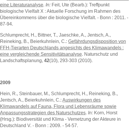
eine Literaturanalyse
.
In:
Feit, Ute (Bearb.): Treffpunkt
biologische Vielfalt X : Aktuelle Forschung im Rahmen des
Übereinkommens über die biologische Vielfalt. - Bonn : 2011. -
87-94.
Schlumprecht, H., Bittner, T., Jaeschke, A., Jentsch, A.,
Reineking, B., Beierkuhnlein, C.:
Gefährdungsdisposition von
FFH-Tierarten Deutschlands angesichts des Klimawandels :
eine vergleichende Sensitivitätsanalyse
. Naturschutz und
Landschaftsplanung,
42
(10), 293-303 (2010).
2009
Hein, R., Steinbauer, M., Schlumprecht, H., Reineking, B.,
Jentsch, A., Beierkuhnlein, C.:
Auswirkungen des
Klimawandels auf Fauna, Flora und Lebensräume sowie
Anpassungsstrategien des Naturschutzes
.
In:
Korn, Horst
(Hrsg.): Biodiversität und Klima - Vernetzung der Akteure in
Deutschland V. - Bonn : 2009. - 54-57.