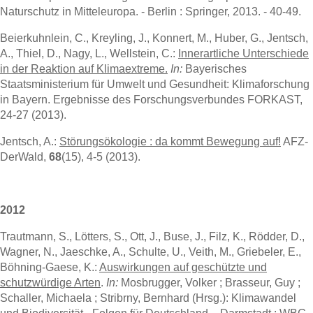
Naturschutz in Mitteleuropa. - Berlin : Springer, 2013. - 40-49.
Beierkuhnlein, C., Kreyling, J., Konnert, M., Huber, G., Jentsch,
A., Thiel, D., Nagy, L., Wellstein, C.:
Innerartliche Unterschiede
in der Reaktion auf Klimaextreme.
In:
Bayerisches
Staatsministerium für Umwelt und Gesundheit: Klimaforschung
in Bayern. Ergebnisse des Forschungsverbundes FORKAST,
24-27 (2013).
Jentsch, A.:
Störungsökologie : da kommt Bewegung auf!
AFZ-
DerWald,
68
(15), 4-5 (2013).
2012
Trautmann, S., Lötters, S., Ott, J., Buse, J., Filz, K., Rödder, D.,
Wagner, N., Jaeschke, A., Schulte, U., Veith, M., Griebeler, E.,
Böhning-Gaese, K.:
Auswirkungen auf geschützte und
schutzwürdige Arten
.
In:
Mosbrugger, Volker ; Brasseur, Guy ;
Schaller, Michaela ; Stribrny, Bernhard (Hrsg.): Klimawandel