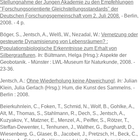
Stellungnahme der Jungen Akademie zu den Empfehlungen
"Forschungsorientierte Gleichstellungsstandards" der
Deutschen Forschungsgemeinschaft vom 2. Juli 2008.
- Berlin,
2008. - 4 p.
Böger, S., Jentsch, A., Welß, W., Nezadal, W.:
Vernetzung oder
gesteuerte Dynamisierung von Lebensräumen? :
Populationsbiologische Erkenntnisse zum Erhalt von
Silbergrasfluren
.
In:
Bültmann, Helga (Hrsg.): Aspekte der
Geobotanik. - Münster : LWL-Museum für Naturkunde, 2008. -
23-36.
Jentsch, A.:
Ohne Wiederholung keine Abweichung!
.
In:
Julian
Klein, Julia Gerlach (Hrsg.): Hum, die Kunst des Sammelns. -
Berlin : 2008.
Beierkuhnlein, C., Foken, T., Schmid, N., Wolf, B., Gohlke, A.,
Alt, M., Thomas, S., Stahlmann, R., Dech, S., Jentsch, A.,
Kuzyakov, Y., Matzner, E., Menzel, A., Peiffer, S., Rötzer, T.,
Steffan-Dewenter, I., Tenhunen, J., Walther, G., Burghardt, D.,
Wiesenberg, G., Glaser, B., Jacobeit, J., Pretzsch, H., Beck, C.,