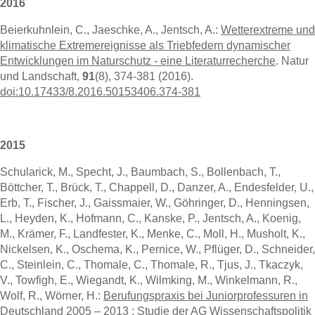
2016
Beierkuhnlein, C., Jaeschke, A., Jentsch, A.:
Wetterextreme und
klimatische Extremereignisse als Triebfedern dynamischer
Entwicklungen im Naturschutz - eine Literaturrecherche
. Natur
und Landschaft,
91
(8), 374-381 (2016).
doi:10.17433/8.2016.50153406.374-381
2015
Schularick, M., Specht, J., Baumbach, S., Bollenbach, T.,
Böttcher, T., Brück, T., Chappell, D., Danzer, A., Endesfelder, U.,
Erb, T., Fischer, J., Gaissmaier, W., Göhringer, D., Henningsen,
L., Heyden, K., Hofmann, C., Kanske, P., Jentsch, A., Koenig,
M., Krämer, F., Landfester, K., Menke, C., Moll, H., Musholt, K.,
Nickelsen, K., Oschema, K., Pernice, W., Pflüger, D., Schneider,
C., Steinlein, C., Thomale, C., Thomale, R., Tjus, J., Tkaczyk,
V., Towfigh, E., Wiegandt, K., Wilmking, M., Winkelmann, R.,
Wolf, R., Wörner, H.:
Berufungspraxis bei Juniorprofessuren in
Deutschland 2005 – 2013 : Studie der AG Wissenschaftspolitik