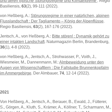
und deren typische Störungsregime und Klimaextreme
. Regio
Basiliensis,
63
(2), 99-111 (2022).
von Heßberg, A.:
Störungsregime in einer natürlichen, alpinen
Flusslandschaft : Der Tagliamento – König der Alpenflüsse
.
Regio Basiliensis,
63
(2), 167-176 (2022).
Jentsch, A., von Heßberg, A.:
Bitte stören! : Dynamik gehört zu
einer intakten Landschaft
. Naturmagazin Berlin, Brandenburg,
36
(1), 4-8 (2022).
von Heßberg, A., Jentsch, A., Strohwasser, P., Voith, J.,
Wiesmeier, M., Dannenmann, M.:
Almbeweidung unter den
Augen von Wissenschaftlern : Die Fallstudie Brunnenkopfalm
im Ammergebirge
. Der Almbauer,
74
, 12-14 (2022).
2021
Von Heßberg, A., Jentsch, A., Berauer, B., Ewald, J., Fütterer,
S., Görgen, A., Kluth, S., Krämer, A., Köllner, T., Scharmann, M.,