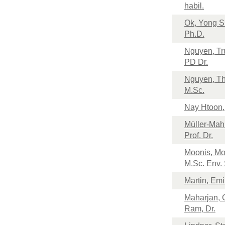
habil.
Ok, Yong Si
Ph.D.
Nguyen, Tr
PD Dr.
Nguyen, Th
M.Sc.
Nay Htoon,
Müller-Mahn
Prof. Dr.
Moonis, M
M.Sc. Env.
Martin, Emil
Maharjan,
Ram, Dr.