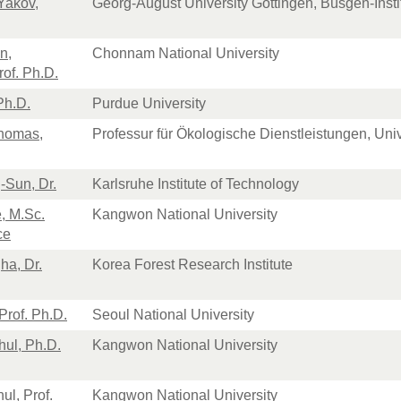
Yakov,
Georg-August University Göttingen, Büsgen-Insti
n,
Chonnam National University
rof. Ph.D.
Ph.D.
Purdue University
Thomas,
Professur für Ökologische Dienstleistungen, Univ
-Sun, Dr.
Karlsruhe Institute of Technology
, M.Sc.
Kangwon National University
ce
ha, Dr.
Korea Forest Research Institute
Prof. Ph.D.
Seoul National University
hul, Ph.D.
Kangwon National University
ul, Prof.
Kangwon National University