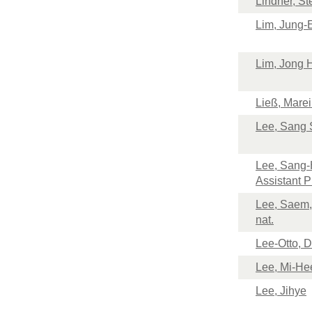
Lindner, St
Lim, Jung-
Lim, Jong 
Ließ, Marei
Lee, Sang 
Lee, Sang-
Assistant P
Lee, Saem, 
nat.
Lee-Otto, 
Lee, Mi-Hee
Lee, Jihye