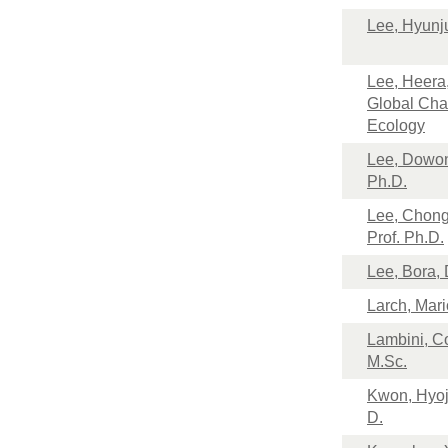
Lee, Hyunj
Lee, Heera
Global Ch
Ecology
Lee, Dowon
Ph.D.
Lee, Chon
Prof. Ph.D.
Lee, Bora, 
Larch, Mario
Lambini, C
M.Sc.
Kwon, Hyoj
D.