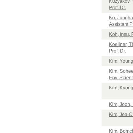
Kuzyakov, 
Prof. Dr.
Ko, Jongha
Assistant P
Koh, Insu, 
Koellner, 
Prof. Dr.
Kim, Young
Kim, Sohee
Env. Scien
Kim, Kyong
Kim, Joon, 
Kim, Jea-C
Kim, Bomch