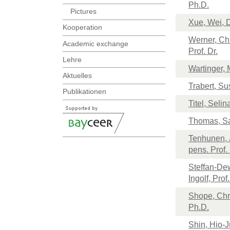
Ph.D.
Pictures
Xue, Wei, D
Kooperation
Werner, Chr
Academic exchange
Prof. Dr.
Lehre
Wartinger, 
Aktuelles
Trabert, Su
Publikationen
Titel, Selin
Thomas, S
Tenhunen, 
pens. Prof. 
Steffan-De
Ingolf, Prof.
Shope, Chri
Ph.D.
Shin, Hio-J