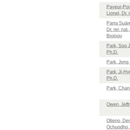
Payeur-Poir
Lionel, Dr. r
Parra Suáre
Dr. rer. nat.
Biology
Park, Soo J
Ph.D.
Park, Jong 
Park, Ji-Hy
Ph.D.
Park, Chan 
Owen, Jeffr
Otieno, De
Ochuodho, 