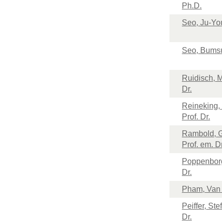
Ph.D.
Seo, Ju-Yo
Seo, Bumsu
Ruidisch, 
Dr.
Reineking, 
Prof. Dr.
Rambold, G
Prof. em. Dr
Poppenborg
Dr.
Pham, Van 
Peiffer, Ste
Dr.