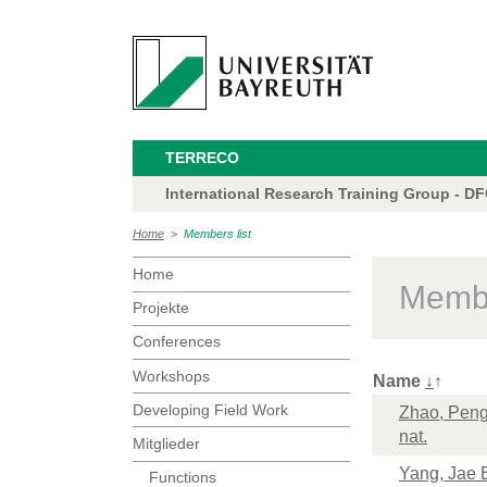
TERRECO
International Research Training Group - D
Home
>
Members list
Home
Membe
Projekte
Conferences
Workshops
Name
↓
↑
Developing Field Work
Zhao, Peng,
nat.
Mitglieder
Yang, Jae E
Functions