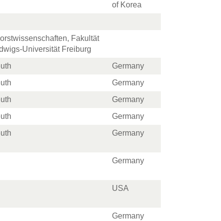
of Korea
Forstwissenschaften, Fakultät
dwigs-Universität Freiburg
euth
Germany
euth
Germany
euth
Germany
euth
Germany
euth
Germany
Germany
USA
Germany