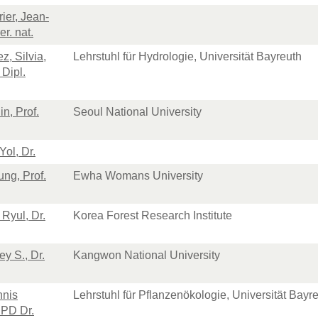
ier, Jean-
er. nat.
z, Silvia,
Lehrstuhl für Hydrologie, Universität Bayreuth
, Dipl.
in, Prof.
Seoul National University
Yol, Dr.
ung, Prof.
Ewha Womans University
Ryul, Dr.
Korea Forest Research Institute
ey S., Dr.
Kangwon National University
nnis
Lehrstuhl für Pflanzenökologie, Universität Bayr
PD Dr.