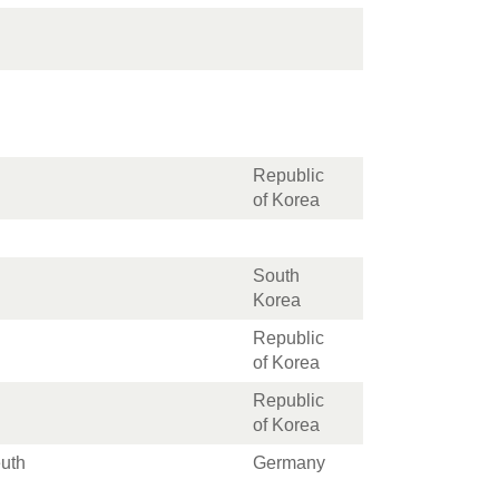
Republic
of Korea
South
Korea
Republic
of Korea
Republic
of Korea
euth
Germany