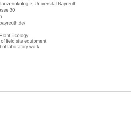
Pflanzenökologie, Universität Bayreuth
rasse 30
h
-bayreuth.de/
Plant Ecology
 of field site equipment
of laboratory work