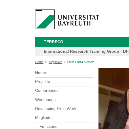
TERRECO
International Research Training Group - D
Home
>
Mitglieder
>
Silvia Parra Suárez
Home
Projekte
Conferences
Workshops
Developing Field Work
Mitglieder
Functions