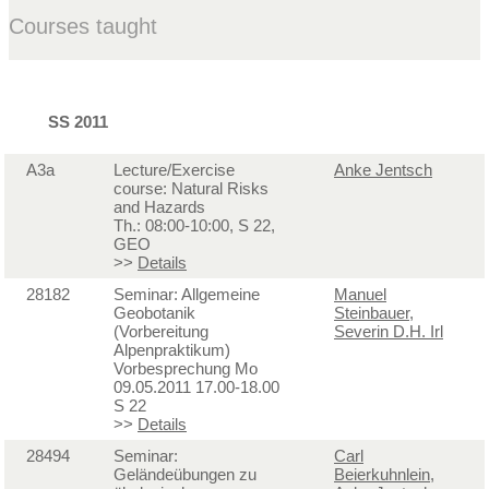
Courses taught
SS 2011
A3a
Lecture/Exercise
Anke Jentsch
course: Natural Risks
and Hazards
Th.: 08:00-10:00, S 22,
GEO
>>
Details
28182
Seminar: Allgemeine
Manuel
Geobotanik
Steinbauer
,
(Vorbereitung
Severin D.H. Irl
Alpenpraktikum)
Vorbesprechung Mo
09.05.2011 17.00-18.00
S 22
>>
Details
28494
Seminar:
Carl
Geländeübungen zu
Beierkuhnlein
,