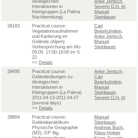
ökologischen
Anke Jentsch
,
Interaktionen in
Severin D.H. Irl
,
Kleingruppen (La Palma
Manuel
Nachbereitung)
Steinbauer
28183
Practical course:
Carl
Vegetationsaufnahmen
Beierkuhnlein
,
und Kartierung im
Anke Jentsch
,
Gelände (Alpen)
Manuel
Vorbesprechung am Mo
Steinbauer
09.05. 17:00-18:00 im S
22
>>
Details
28495
Practical course:
Anke Jentsch
,
Geländeübungen zu
Carl
ökologischen
Beierkuhnlein
,
Interaktionen in
Manuel
Kleingruppen (La Palma)
Steinbauer
,
2011-04-13-2011-04-27
Severin D.H. Irl
(several days)
>>
Details
28804
Practical course:
Manuel
Geländepraktikum
Steinbauer
,
Physische Geographie
Andreas Buck
,
(M2), GP 4tg,
Klaus-Holger
Vorbesprechung
Knorr
,
Severin