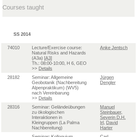
Courses taught
SS 2014
74010
Lecture/Exercise course:
Anke Jentsch
Natural Risks and Hazards
(A3a) [
A3
]
Th.: 08:00-10:00, H 6, GEO
>>
Details
28182
Seminar: Allgemeine
Jürgen
Geobotanik (Nachbereitung
Dengler
Alpenpraktikum) (WV5)
nach Vereinbarung
>>
Details
28316
Seminar: Geländeübungen
Manuel
zu ökologischen
Steinbauer
,
Interaktionen in
Severin D.H.
Kleingruppen (La Palma
Irl
,
David
Nachbereitung)
Harter
Seminar: Kolloquium
Carl