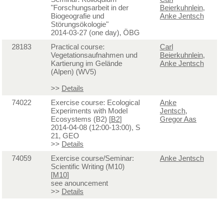
"Forschungsarbeit in der
Beierkuhnlein
,
Biogeografie und
Anke Jentsch
Störungsökologie"
2014-03-27 (one day), ÖBG
28183
Practical course:
Carl
Vegetationsaufnahmen und
Beierkuhnlein
,
Kartierung im Gelände
Anke Jentsch
(Alpen) (WV5)
>>
Details
74022
Exercise course: Ecological
Anke
Experiments with Model
Jentsch
,
Ecosystems (B2) [
B2
]
Gregor Aas
2014-04-08 (12:00-13:00), S
21, GEO
>>
Details
74059
Exercise course/Seminar:
Anke Jentsch
Scientific Writing (M10)
[
M10
]
see anouncement
>>
Details