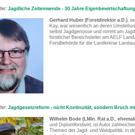
Uhr:
Jagdliche Zeitenwende - 30 Jahre Eigenbewirtschaftu
Gerhard Huber (Forstdirektor a.D.)
, s
Kay, war wesentlich an deren Umstellung 
selbst Jagdgenosse und nimmt am Jagdbet
forstlicher Bereichsleiter am AELF Land
Forstbehörde für die Landkreise Landau 
Uhr:
Jagdgesetzreform - nicht Kontinuität, sondern Bruch mit
Wilhelm Bode (LMin. Rat a.D., ehemal
und Diplomforstwirt, ist Autor zahlreic
Themen der Jagd- und Waldpolitik, in d