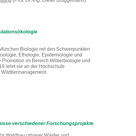
ldung
(Prof. Dr.-Ing. Dieter Brüggemann)
ulationsökologie
 München Biologie mit den Schwerpunkten
Zoologie, Ethologie, Epidemiologie und
e Promotion im Bereich Wiltierbiologie und
19 lehrt sie an der Hochschule
d Wildtiermanagement.
bnisse verschiedener Forschungsprojekte
 für Waldbau urbaner Wälder und