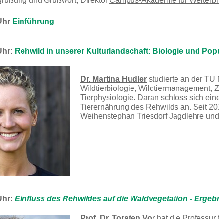
üßung und Grußwort, Direktor
Campus-Akademie für Weiterbi
 Uhr
Einführung
Uhr:
Rehwild in unserer Kulturlandschaft: Biologie und Pop
Dr. Martina Hudler
studierte an der TU
Wildtierbiologie, Wildtiermanagement, 
Tierphysiologie. Daran schloss sich ein
Tierernährung des Rehwilds an. Seit 20
Weihenstephan Triesdorf Jagdlehre un
Uhr:
Einfluss des Rehwildes auf die Waldvegetation - Erge
Prof. Dr. Torsten Vor
hat die Professur