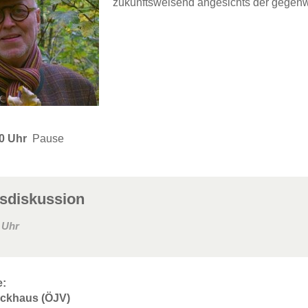
zukunftsweisend angesichts der gegenwä
30 Uhr
Pause
sdiskussion
 Uhr
e:
ackhaus (ÖJV)