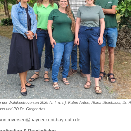
der Waldkontroversen 2025 (v. l. n. r.): Katrin Anton, Alana Steinbauer, Dr.
ass und PD Dr. Gregor Aas.
kontroversen@bayceer.uni-bayreuth.de
oordination & Praxisdialog