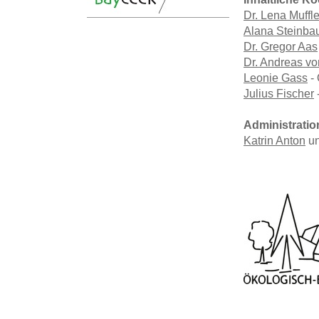
Dr. Lena Muffl
Alana Steinba
Dr. Gregor Aas
Dr. Andreas v
Leonie Gass
- 
Julius Fischer
Administratio
Katrin Anton
u