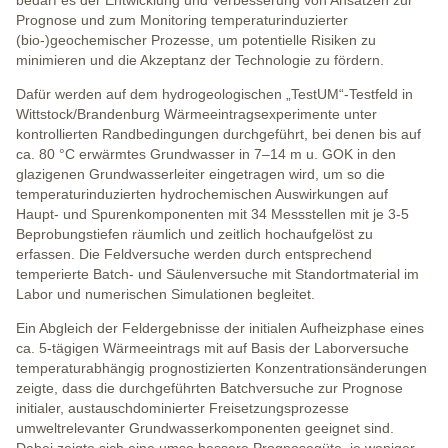
bedarf es der Entwicklung und Verbesserung von Ansätzen zur
Prognose und zum Monitoring temperaturinduzierter
(bio-)geochemischer Prozesse, um potentielle Risiken zu
minimieren und die Akzeptanz der Technologie zu fördern.
Dafür werden auf dem hydrogeologischen „TestUM“-Testfeld in
Wittstock/Brandenburg Wärmeeintragsexperimente unter
kontrollierten Randbedingungen durchgeführt, bei denen bis auf
ca. 80 °C erwärmtes Grundwasser in 7–14 m u. GOK in den
glazigenen Grundwasserleiter eingetragen wird, um so die
temperaturinduzierten hydrochemischen Auswirkungen auf
Haupt- und Spurenkomponenten mit 34 Messstellen mit je 3-5
Beprobungstiefen räumlich und zeitlich hochaufgelöst zu
erfassen. Die Feldversuche werden durch entsprechend
temperierte Batch- und Säulenversuche mit Standortmaterial im
Labor und numerischen Simulationen begleitet.
Ein Abgleich der Feldergebnisse der initialen Aufheizphase eines
ca. 5-tägigen Wärmeeintrags mit auf Basis der Laborversuche
temperaturabhängig prognostizierten Konzentrationsänderungen
zeigte, dass die durchgeführten Batchversuche zur Prognose
initialer, austauschdominierter Freisetzungsprozesse
umweltrelevanter Grundwasse­rkomponenten geeignet sind.