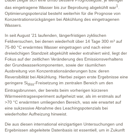
Dabei zeigte sich eine umso bessere Prognosegüte, je weniger
1
das eingetragene Wasser bis zur Beprobung abgekühlt war
.
Optimierungspotenzial besteht weiterhin für die Prognose von
Konzentrationsrückgängen bei Abkühlung des eingetragenen
Wassers.
In seit August '21 laufenden, längerfristigen zyklischen
Feldversuchen, bei denen wiederholt über 14 Tage 300 m³ auf
75-80 °C erwärmtes Wasser eingetragen und nach einer
dreiwöchigen Standzeit abgekühlt wieder extrahiert wird, liegt der
Fokus auf der zeitlichen Veränderung des Emissionsverhaltens
der Grundwasserkomponenten, sowie der räumlichen
Ausbreitung von Konzentrationsänderungen bzw. deren
Reversibilität bei Abkühlung. Hierbei zeigen erste Ergebnisse eine
geringere Si
-Freisetzung im zentralen Bereich um den
diss
Eintragsbrunnen, der bereits beim vorherigen kürzeren
Wärmeeintragsexperiment aufgeheizt war, als im erstmals auf
>70 °C erwärmten umliegenden Bereich, was wie erwartet auf
eine sukzessive Abnahme des Leachingspotenzials bei
wiederholter Aufheizung hinweist.
Die aus diesen international einzigartigen Untersuchungen und
Ergebnissen abgeleitete Datenbasis ist essentiell, um in Zukunft