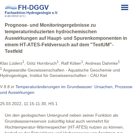
Prognose- und Monitoringergebnisse zu
temperaturinduzierten hydrochemischen
Auswirkungen auf Haupt- und Spurenkomponenten in
einem HT-ATES-Feldversuch auf dem "TestUM"-
Testfeld
1
1
1
1
Klas Lüders
, Götz Hornbruch
, Ralf Köber
, Andreas Dahmke
1
Angewandte Geowissenschaften - Aquatische Geochemie und
Hydrogeologie, Institut für Geowissenschaften - CAU Kiel
V 8.8
in
Temperaturänderungen im Grundwasser: Ursachen, Prozesse
und Auswirkungen
25.03.2022, 11:15-11:30, HS 1
Um den geologischen Untergrund neben seiner Funktion als
Grundwasserreservoir zukünftig lokal auch vermehrt für
Hochtemperatur-Wärmespeicher (HT-ATES) nutzen zu können,