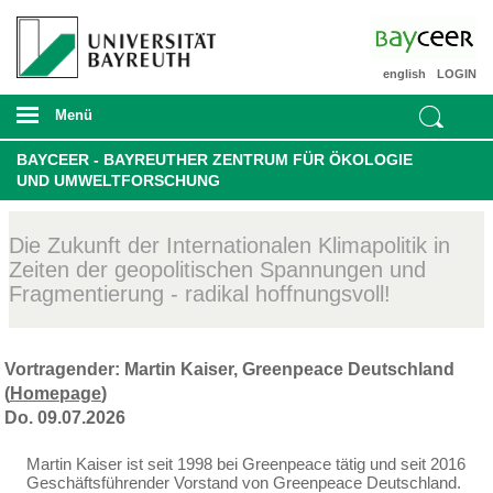
english
LOGIN
Menü
BAYCEER - BAYREUTHER ZENTRUM FÜR ÖKOLOGIE
UND UMWELTFORSCHUNG
Die Zukunft der Internationalen Klimapolitik in
Zeiten der geopolitischen Spannungen und
Fragmentierung - radikal hoffnungsvoll!
Vortragender: Martin Kaiser, Greenpeace Deutschland
(
Homepage
)
Do. 09.07.2026
Martin Kaiser ist seit 1998 bei Greenpeace tätig und seit 2016
Geschäftsführender Vorstand von Greenpeace Deutschland.