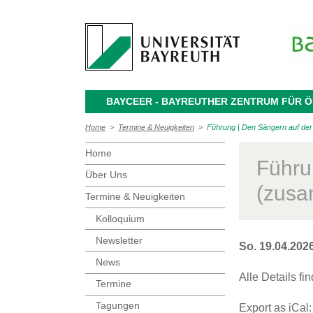
BAYCEER - BAYREUTHER ZENTRUM FÜR
Home
>
Termine & Neuigkeiten
>
Führung | Den Sängern auf de
Home
Führu
Über Uns
(zusa
Termine & Neuigkeiten
Kolloquium
Newsletter
So. 19.04.202
News
Alle Details fi
Termine
Tagungen
Export as iCal